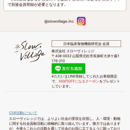
で別途会員登録が必要となります。
@slowvillage.inc
日本臨床食物機能研究会 会員
株式会社 スローヴィレッジ
〒408-0032 山梨県北杜市長坂町大井ケ森1
176-210
※ただいまLINE登録してくれたお客様限定
で、
500円OFFになるクーポン
をプレゼント
しています。
CSR活動について
スローヴィレッジでは、よりよい社会の実現を目指し、人・環境・動物
に関する社会貢献活動に積極的に取り組んでいます。微力ではあります
が、今後もこれらの活動を通して社会のお役に立てるように願っており