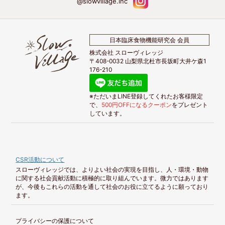
@slowvillage.inc
日本臨床食物機能研究会 会員
株式会社 スローヴィレッジ
〒408-0032 山梨県北杜市長坂町大井ケ森1
176-210
※ただいまLINE登録してくれたお客様限定
で、
500円OFFになるクーポン
をプレゼント
しています。
CSR活動について
スローヴィレッジでは、よりよい社会の実現を目指し、人・環境・動物
に関する社会貢献活動に積極的に取り組んでいます。微力ではあります
が、今後もこれらの活動を通して社会のお役に立てるように願っており
ます。
プライバシーの保護について