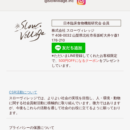
@slowvillage.inc
日本臨床食物機能研究会 会員
株式会社 スローヴィレッジ
〒408-0032 山梨県北杜市長坂町大井ケ森1
176-210
※ただいまLINE登録してくれたお客様限定
で、
500円OFFになるクーポン
をプレゼント
しています。
CSR活動について
スローヴィレッジでは、よりよい社会の実現を目指し、人・環境・動物
に関する社会貢献活動に積極的に取り組んでいます。微力ではあります
が、今後もこれらの活動を通して社会のお役に立てるように願っており
ます。
プライバシーの保護について