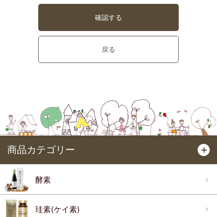
確認する
戻る
商品カテゴリー
＋
酵素
珪素(ケイ素)