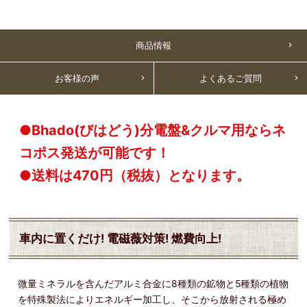
商品情報
お客様の声
よくあるご質問
●Bhado(びはどう)分電盤&クルマ用ならネ
コポス発送が可能です！
●送料は470円（税抜）となります。
車内に置くだけ! 電磁薇対策! 燃費向上!
微量ミネラルを含んだアルミ合金に8種類の鉱物と5種類の植物
を特殊製法によりエネルギー加工し、そこから放射される極め