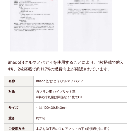
Bhado)))クルマノバディを使用することにより、1枚搭載で約7.
4%、2枚搭載で約11.7%の燃費向上が確認されています。
名称
Bhado(びばどう)クルマノバディ
対象
ガソリン車 ハイブリット車
※車の排気量は関係なく1枚でOK
サイズ
寸法:100×30.5×3mm
重さ
約23g
ご使用方法
本品を助手席のフロアマットの下 (前側辺り)に置く