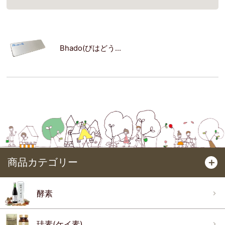
Bhado(びはどう...
商品カテゴリー
＋
酵素
珪素(ケイ素)