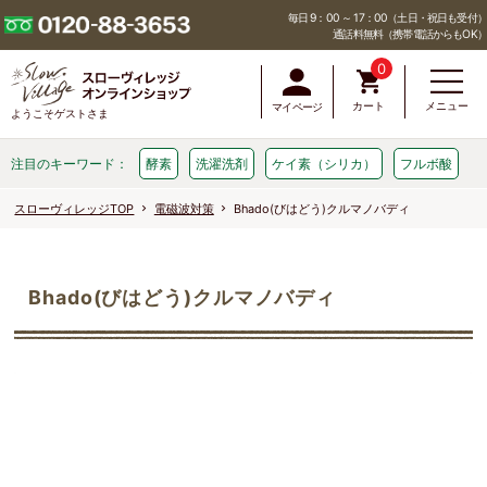
毎日 9：00 ～ 17：00（土日・祝日も受付）
通話料無料（携帯電話からもOK）
0
カート
メニュー
マイページ
ようこそゲストさま
注目のキーワード：
酵素
洗濯洗剤
ケイ素（シリカ）
フルボ酸
スローヴィレッジTOP
電磁波対策
Bhado(びはどう)クルマノバディ
Bhado(びはどう)クルマノバディ