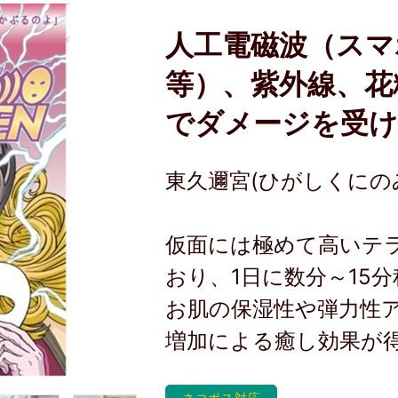
人工電磁波（スマ
等）、紫外線、花粉
でダメージを受け
東久邇宮(ひがしくにの
仮面には極めて高いテ
おり、1日に数分～15
お肌の保湿性や弾力性
増加による癒し効果が
ネコポス対応