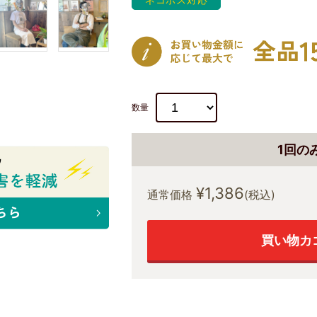
数量
1回の
¥1,386
通常価格
(税込)
買い物カ