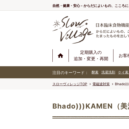
自然・健康・安心 - からだによいもの、こころ
定期購入の
お客
追加・変更・再開
注目のキーワード：
酵素
洗濯洗剤
ケイ素
スローヴィレッジTOP
電磁波対策
Bhado
Bhado)))KAMEN