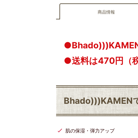
商品情報
●Bhado)))K
●送料は470円（
Bhado)))KAM
肌の保湿・弾力アップ