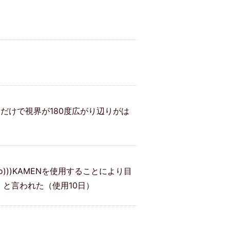
るだけで視界が180度広がり辺りがは
))KAMENを使用することにより目
と言われた（使用10日）