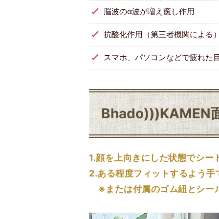
脳波のα波が増え癒し作用
抗酸化作用（第三者機関による
スマホ、パソコンなどで疲れた
Bhado)))KAME
1.顔を上向きにした状態でシ
2.ある程度フィットするよう手
※または付属のゴム紐とシール