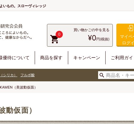
によいもの。スローヴィレッジ
買い物かごの中を見る
0
¥0
マイペ
円(税抜)
ログ
様優待について
商品を探す
キャンペーン
ご利用ガイ
（シリカ）
フルボ酸
)))KAMEN（美波動仮面）
（美波動仮面）