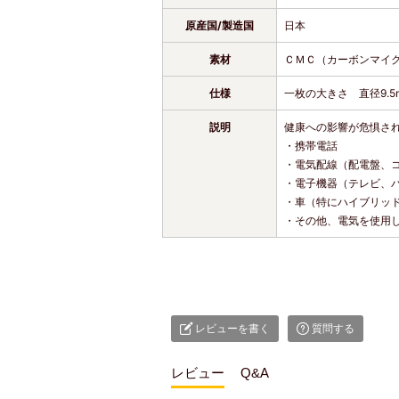
原産国/製造国
日本
素材
ＣＭＣ（カーボンマイ
仕様
一枚の大きさ 直径9.5
説明
健康への影響が危惧さ
・携帯電話
・電気配線（配電盤、
・電子機器（テレビ、パ
・車（特にハイブリッ
・その他、電気を使用
レビューを書く
質問する
レビュー
Q&A