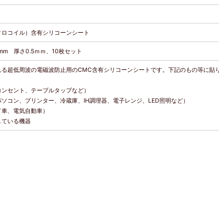
クロコイル）含有シリコーンシート
mm 厚さ0.5ｍｍ、10枚セット
れる超低周波の電磁波防止用のCMC含有シリコーンシートです。下記のもの等に貼
コンセント、テーブルタップなど）
ソコン、プリンター、冷蔵庫、IH調理器、電子レンジ、LED照明など）
ド車、電気自動車）
している機器