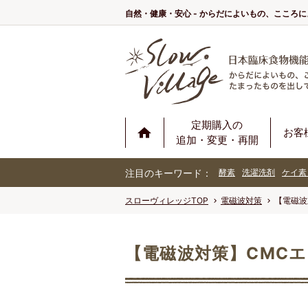
自然・健康・安心 - からだによいもの、こころ
定期購入の
お客
追加・変更・再開
注目のキーワード：
酵素
洗濯洗剤
ケイ素
スローヴィレッジTOP
電磁波対策
【電磁波
【電磁波対策】CMC