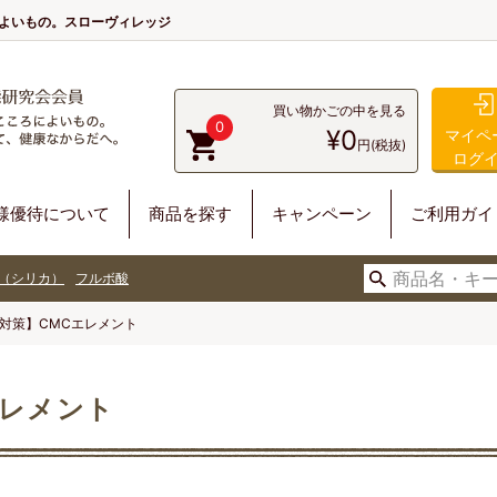
によいもの。スローヴィレッジ
買い物かごの中を見る
0
¥0
マイペ
円(税抜)
ログ
様優待について
商品を探す
キャンペーン
ご利用ガイ
（シリカ）
フルボ酸
対策】CMCエレメント
エレメント