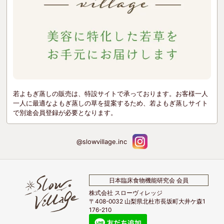
若よもぎ蒸しの販売は、特設サイトで承っております。お客様一人
一人に最適なよもぎ蒸しの草を提案するため、若よもぎ蒸しサイト
で別途会員登録が必要となります。
@slowvillage.inc
日本臨床食物機能研究会 会員
株式会社 スローヴィレッジ
〒408-0032 山梨県北杜市長坂町大井ケ森1
176-210