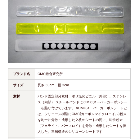
ブランド名
CMC総合研究所
サイズ
長さ 30cm 幅 3cm
素材
バンド固定部分素材：ポリ塩化ビニル（外部）、ステンレ
ス（内部） スチールバンドにＣＭＣスーパーカーボンシー
トを貼り付けています。 ※CMCスーパーカーボンシートと
は、シリコーン樹脂にCMC(カーボンマイクロコイル)粉末
を均一に分散・成形した２枚のシートの間に、磁性粉末
（フェライト、パーマロイ）を分散・成形したシートを挿
入した、三層構造のシリコーンシートです