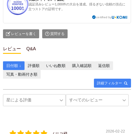
認証済みレビュー1,000件の大台を達成。揺るぎない信頼の頂点に
立つストアの証明です。
certified by
レビューを書く
質問する
レビュー
Q&A
日付順 ↓
評価順
いいね数順
購入確認順
返信順
写真・動画付き順
詳細フィルター
2026-02-22
ノリコ様