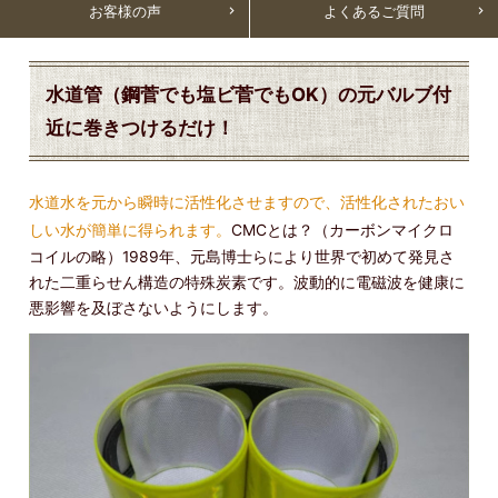
お客様の声
よくあるご質問
水道管（鋼菅でも塩ビ菅でもOK）の元バルブ付
近に巻きつけるだけ！
水道水を元から瞬時に活性化させますので、活性化されたおい
しい水が簡単に得られます。
CMCとは？（カーボンマイクロ
コイルの略）1989年、元島博士らにより世界で初めて発見さ
れた二重らせん構造の特殊炭素です。波動的に電磁波を健康に
悪影響を及ぼさないようにします。