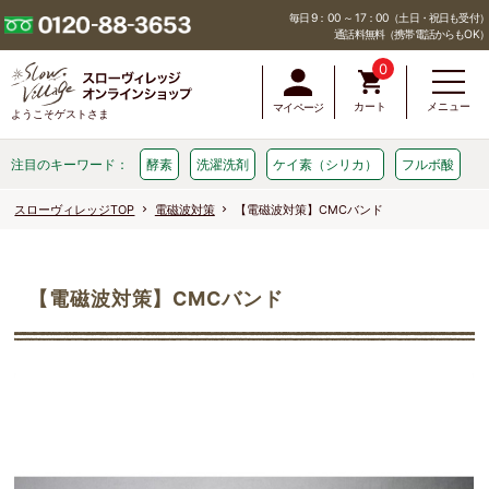
毎日 9：00 ～ 17：00（土日・祝日も受付）
通話料無料（携帯電話からもOK）
0
カート
メニュー
マイページ
ようこそゲストさま
注目のキーワード：
酵素
洗濯洗剤
ケイ素（シリカ）
フルボ酸
スローヴィレッジTOP
電磁波対策
【電磁波対策】CMCバンド
【電磁波対策】CMCバンド