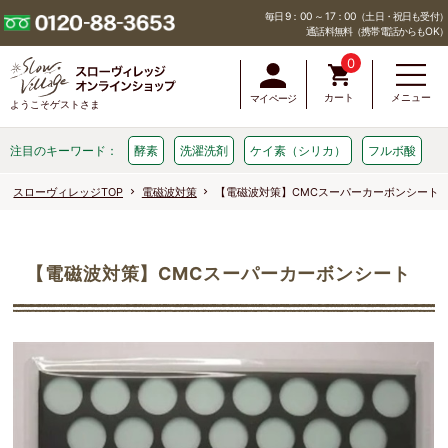
毎日 9：00 ～ 17：00（土日・祝日も受付）
通話料無料（携帯電話からもOK）
0
カート
メニュー
マイページ
ようこそゲストさま
注目のキーワード：
酵素
洗濯洗剤
ケイ素（シリカ）
フルボ酸
スローヴィレッジTOP
電磁波対策
【電磁波対策】CMCスーパーカーボンシート
【電磁波対策】CMCスーパーカーボンシート