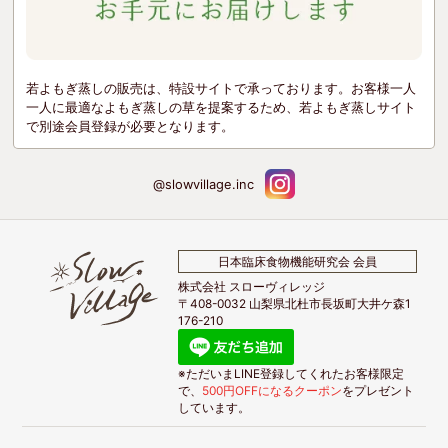
若よもぎ蒸しの販売は、特設サイトで承っております。お客様一人
一人に最適なよもぎ蒸しの草を提案するため、若よもぎ蒸しサイト
で別途会員登録が必要となります。
@slowvillage.inc
日本臨床食物機能研究会 会員
株式会社 スローヴィレッジ
〒408-0032 山梨県北杜市長坂町大井ケ森1
176-210
※ただいまLINE登録してくれたお客様限定
で、
500円OFFになるクーポン
をプレゼント
しています。