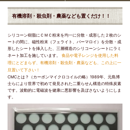
有機溶剤・殺虫剤・農薬なども置くだけ！！
シリコーン樹脂にＣＭＣ粉末を均一に分散・成形した２枚のシ
ートの間に、磁性粉末（フェライト、パーマロイ）を分散・成
形したシートを挿入した、三層構造のシリコーンシートにラミ
ネート加工を施しています。
食品や電子レンジを使用した料
理にとどまらず、有機溶剤・殺虫剤・農薬なども、この上に一
旦置いて下さい！
CMCとは？（カーボンマイクロコイルの略）1989年、元島博
士らにより世界で初めて発見された二重らせん構造の特殊炭素
です。波動的に電磁波を健康に悪影響を及ぼさないようにしま
す。