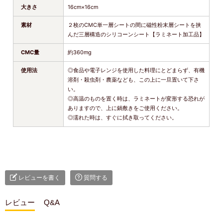
大きさ
16cm×16cm
素材
２枚のCMC単一層シートの間に磁性粉末層シートを挟
んだ三層構造のシリコーンシート【ラミネート加工品】
CMC量
約360mg
使用法
◎食品や電子レンジを使用した料理にとどまらず、有機
溶剤・殺虫剤・農薬なども、この上に一旦置いて下さ
い。
◎高温のものを置く時は、ラミネートが変形する恐れが
ありますので、上に鍋敷きをご使用ください。
◎濡れた時は、すぐに拭き取ってください。
レビューを書く
質問する
レビュー
Q&A