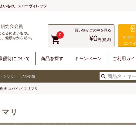
によいもの。スローヴィレッジ
買い物かごの中を見る
0
¥0
マイペ
円(税抜)
ログ
様優待について
商品を探す
キャンペーン
ご利用ガイ
（シリカ）
フルボ酸
樹液 コパイバ マリマリ
リマリ