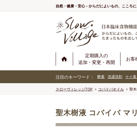
自然・健康・安心 - からだによいもの、こころ
定期購入の
お客
追加・変更・再開
注目のキーワード：
酵素
洗濯洗剤
ケイ素
スローヴィレッジTOP
コパイバオイル
聖木
聖木樹液 コパイバ マ