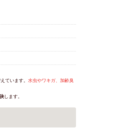
増えています。
水虫やワキガ、加齢臭
決
します。