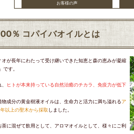
お客様の声
00％ コパイバオイルとは
ィオが長年にわたって受け継いできた知恵と森の恵みが凝縮
」です。
れ、
ヒトが本来持っている自然治癒のチカラ、免疫力が低下
植物成分の黄金樹液オイルは、生命力と活力に満ち溢れる
ア
0年以上の聖木から採取
しました。
お茶に混ぜて飲用として、アロマオイルとして、様々にご利