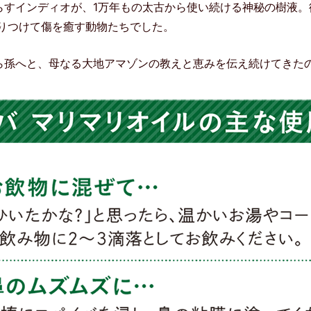
らすインディオが、1万年もの太古から使い続ける神秘の樹液。
擦りつけて傷を癒す動物たちでした。
ら孫へと、母なる大地アマゾンの教えと恵みを伝え続けてきた