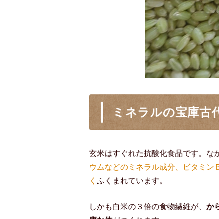
ミネラルの宝庫古
玄米はすぐれた抗酸化食品です。な
ウムなどのミネラル成分、ビタミン
く
ふくまれています。
しかも白米の３倍の食物繊維が、
か