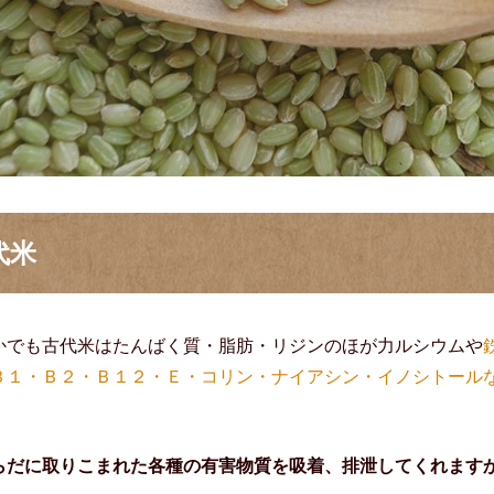
代米
かでも古代米はたんばく質・脂肪・リジンのほが力ルシウムや
Ｂ１・Ｂ２・Ｂ１２・Ｅ・コリン・ナイアシン・イノシトール
らだに取りこまれた各種の有害物質を吸着、排泄してくれます