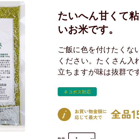
たいへん甘くて
いお米です。
ご飯に色を付けたくな
ください。たくさん入
立ちますが味は抜群で
ネコポス対応
数量