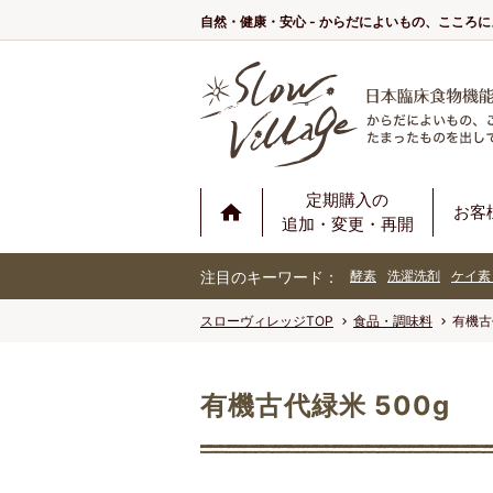
自然・健康・安心 - からだによいもの、こころ
定期購入の
お客
追加・変更・再開
注目のキーワード：
酵素
洗濯洗剤
ケイ素
スローヴィレッジTOP
食品・調味料
有機古
有機古代緑米 500g