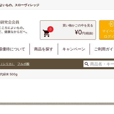
によいもの。スローヴィレッジ
買い物かごの中を見る
0
¥0
マイペ
円(税抜)
ログ
様優待について
商品を探す
キャンペーン
ご利用ガイ
（シリカ）
フルボ酸
代緑米 500g