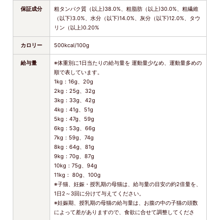
保証成分
粗タンパク質（以上)38.0%、粗脂肪（以上)30.0%、粗繊維
（以下)3.0%、水分（以下)14.0%、灰分（以下)12.0%、タウ
リン（以上)0.20%
カロリー
500kcal/100g
給与量
※体重別に1日当たりの給与量を 運動量少なめ、運動量多めの
順で表しています。
1kg：16g、20g
2kg：25g、32g
3kg：33g、42g
4kg：41g、51g
5kg：47g、59g
6kg：53g、66g
7kg：59g、74g
8kg：64g、81g
9kg：70g、87g
10kg：75g、94g
11kg： 80g、100g
※子猫、妊娠・授乳期の母猫は、給与量の目安の約2倍量を、
1日2～3回に分けて与えてください。
※妊娠期、授乳期の母猫の給与量は、お腹の中の子猫の頭数
によって差がありますので、食欲に合せて調整してくださ