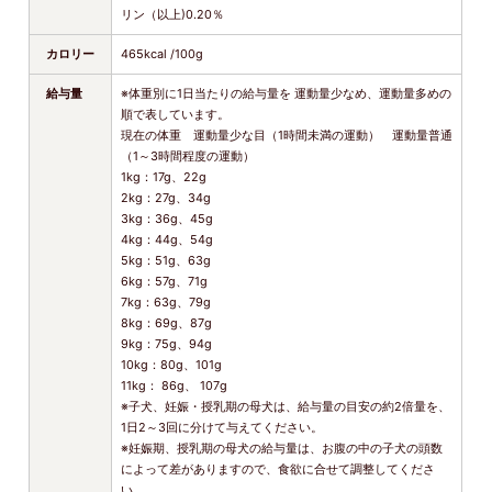
リン（以上)0.20％
カロリー
465kcal /100g
給与量
※体重別に1日当たりの給与量を 運動量少なめ、運動量多めの
順で表しています。
現在の体重 運動量少な目（1時間未満の運動） 運動量普通
（1～3時間程度の運動）
1kg：17g、22g
2kg：27g、34g
3kg：36g、45g
4kg：44g、54g
5kg：51g、63g
6kg：57g、71g
7kg：63g、79g
8kg：69g、87g
9kg：75g、94g
10kg：80g、101g
11kg： 86g、 107g
※子犬、妊娠・授乳期の母犬は、給与量の目安の約2倍量を、
1日2～3回に分けて与えてください。
※妊娠期、授乳期の母犬の給与量は、お腹の中の子犬の頭数
によって差がありますので、食欲に合せて調整してくださ
い。