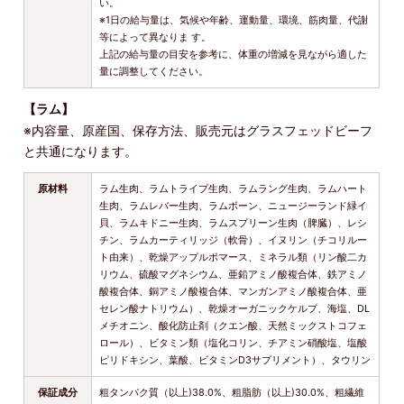
い。
※1日の給与量は、気候や年齢、運動量、環境、筋肉量、代謝
等によって異なりま す。
上記の給与量の目安を参考に、体重の増減を見ながら適した
量に調整してください。
【ラム】
※内容量、原産国、保存方法、販売元はグラスフェッドビーフ
と共通になります。
原材料
ラム生肉、ラムトライプ生肉、ラムラング生肉、ラムハート
生肉、ラムレバー生肉、ラムボーン、ニュージーランド緑イ
貝、ラムキドニー生肉、ラムスプリーン生肉（脾臓）、レシ
チン、ラムカーティリッジ（軟骨）、イヌリン（チコリルー
ト由来）、乾燥アップルポマース、ミネラル類（リン酸二カ
リウム、硫酸マグネシウム、亜鉛アミノ酸複合体、鉄アミノ
酸複合体、銅アミノ酸複合体、マンガンアミノ酸複合体、亜
セレン酸ナトリウム）、乾燥オーガニックケルプ、海塩、DL
メチオニン、酸化防止剤（クエン酸、天然ミックストコフェ
ロール）、ビタミン類（塩化コリン、チアミン硝酸塩、塩酸
ピリドキシン、葉酸、ビタミンD3サプリメント）、タウリン
保証成分
粗タンパク質（以上)38.0%、粗脂肪（以上)30.0%、粗繊維