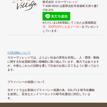
株式会社 スローヴィレッジ
〒408-0032 山梨県北杜市長坂町大井ケ森1
176-210
※ただいまLINE登録してくれたお客様限定
で、
500円OFFになるクーポン
をプレゼント
しています。
CSR活動について
スローヴィレッジでは、よりよい社会の実現を目指し、人・環境・動物
に関する社会貢献活動に積極的に取り組んでいます。微力ではあります
が、今後もこれらの活動を通して社会のお役に立てるように願っており
ます。
プライバシーの保護について
当サイトではお客様のプライバシー保護の為、SSL/TLS 暗号化機能
を使用し、安全なエンドツーエンドの暗号化通信に対応していま
す。