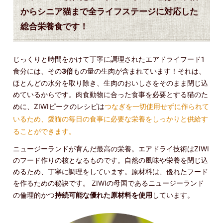
からシニア猫まで全ライフステージに対応した
総合栄養食です！
じっくりと時間をかけて丁寧に調理されたエアドライフード1
食分には、その
3倍
もの量の生肉が含まれています！それは、
ほとんどの水分を取り除き、生肉のおいしさをそのまま閉じ込
めているからです。肉食動物に合った食事を必要とする猫のた
めに、ZIWIピークのレシピは
つなぎを一切使用せずに作られて
いるため、愛猫の毎日の食事に必要な栄養をしっかりと供給す
ることができます。
ニュージーランドが育んだ最高の栄養。エアドライ技術はZIWI
のフード作りの核となるものです。自然の風味や栄養を閉じ込
めるため、丁寧に調理をしています。原材料は、優れたフード
を作るための秘訣です。 ZIWIの母国であるニュージーランド
の倫理的かつ
持続可能な優れた原材料を使用
しています。