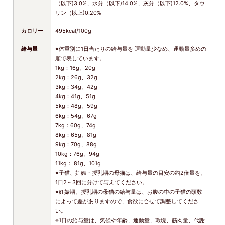
（以下)3.0%、水分（以下)14.0%、灰分（以下)12.0%、タウ
リン（以上)0.20%
カロリー
495kcal/100g
給与量
※体重別に1日当たりの給与量を 運動量少なめ、運動量多めの
順で表しています。
1kg：16g、20g
2kg：26g、32g
3kg：34g、42g
4kg：41g、51g
5kg：48g、59g
6kg：54g、67g
7kg：60g、74g
8kg：65g、81g
9kg：70g、88g
10kg：76g、94g
11kg： 81g、101g
※子猫、妊娠・授乳期の母猫は、給与量の目安の約2倍量を、
1日2～3回に分けて与えてください。
※妊娠期、授乳期の母猫の給与量は、お腹の中の子猫の頭数
によって差がありますので、食欲に合せて調整してくださ
い。
※1日の給与量は、気候や年齢、運動量、環境、筋肉量、代謝