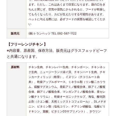
ます。ただし、これはあくまで目安になります。袋の口をき
ちんと閉じず、空気や湿気にさらされると、フードが乾燥し
てもろくなったり、カビが生えたりする可能性があります。
ペットに与える際には、必ずフードの状態を確認してくださ
い
販売元
(株)トランペッツ TEL 092-567-1122
【フリーレンジチキン 】
※内容量、原産国、保存方法、販売元はグラスフェッドビーフ
と共通になります。
原材料
チキン生肉、チキンレバー生肉、チキンボーン、チキンネッ
ク生肉、ニュージーランド緑イ貝、チキンハート生肉、チキ
ンカーティリッジ（軟骨）、イヌリン（チコリルート由
来）、乾燥アップルポマース、ミネラル類（リン酸二カリウ
ム、硫酸マグネシウム、亜鉛アミノ酸複合体、鉄アミノ酸複
合体、銅アミノ酸複合体、マンガンアミノ酸複合体、亜セレ
ン酸ナトリウム）、乾燥オーガニックケルプ、海塩、酸化防
止剤（クエン酸、天然ミックストコフェロール）、DLメチオ
ニン、ビタミン類（塩化コリン、チアミン硝酸塩、塩酸ピリ
ドキシン、葉酸、ビタミンD3サプリメント）、タウリン