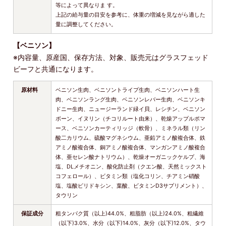
等によって異なりま す。
上記の給与量の目安を参考に、体重の増減を見ながら適した
量に調整してください。
【ベニソン】
※内容量、原産国、保存方法、対象、販売元はグラスフェッド
ビーフと共通になります。
原材料
ベニソン生肉、ベニソントライプ生肉、ベニソンハート生
肉、ベニソンラング生肉、ベニソンレバー生肉、ベニソンキ
ドニー生肉、ニュージーランド緑イ貝、レシチン、ベニソン
ボーン、イヌリン（チコリルート由来）、乾燥アップルポマ
ース、ベニソンカーティリッジ（軟骨）、ミネラル類（リン
酸二カリウム、硫酸マグネシウム、亜鉛アミノ酸複合体、鉄
アミノ酸複合体、銅アミノ酸複合体、マンガンアミノ酸複合
体、亜セレン酸ナトリウム）、乾燥オーガニックケルプ、海
塩、DLメチオニン、酸化防止剤（クエン酸、天然ミックスト
コフェロール）、ビタミン類（塩化コリン、チアミン硝酸
塩、塩酸ピリドキシン、葉酸、ビタミンD3サプリメント）、
タウリン
保証成分
粗タンパク質（以上)44.0%、粗脂肪（以上)24.0%、粗繊維
（以下)3.0%、水分（以下)14.0%、灰分（以下)12.0%、タウ