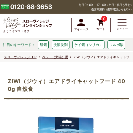
毎日 9：00 ～ 17：00（土日・祝日も受付）
通話料無料（携帯電話からもOK）
0
カート
メニュー
マイページ
ようこそゲストさま
注目のキーワード：
酵素
洗濯洗剤
ケイ素（シリカ）
フルボ酸
スローヴィレッジTOP
ペット（犬猫）用
ZIWI（ジウィ）エアドライキャットフード
ZIWI（ジウィ）エアドライキャットフード 40
0g 自然食