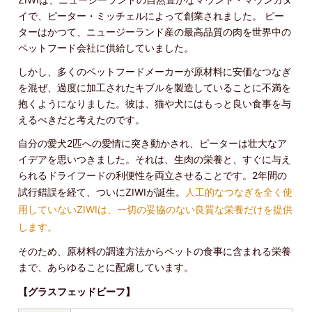
ZIWIは、ニュージーランドの自然豊かなマウント・マウンガヌ
イで、ピーター・ミッチェルによって創業されました。 ピー
ターはかつて、ニュージーランド産の最高品質の肉を世界中の
ペットフード会社に供給していました。
しかし、多くのペットフードメーカーが原材料に安価なつなぎ
を混ぜ、過度に加工されたキブルを製造していることに不満を
抱くようになりました。彼は、猫や犬にはもっと良い食事を与
えるべきだと考えたのです。
自分の愛犬2匹への愛情に突き動かされ、ピーターは壮大なア
イデアを思いつきました。それは、生肉の栄養と、すぐに与え
られるドライフードの利便性を両立させることです。2年間の
試行錯誤を経て、ついにZIWIが誕生。
人工的なつなぎを全く使
用していないZIWIは、一切の妥協のない良質な栄養だけを提供
します。
そのため、原材料の調達方法からペットの食事に含まれる栄養
まで、あらゆることに配慮しています。
【グラスフェッドビーフ】