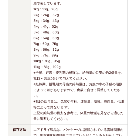
順で表しています。
1kg：16g、20g
2kg：26g、32g
3kg：34g、43g
4kg：41g、52g
5kg：48g、60g
6kg：54g、68g
7kg：60g、75g
8kg：66g、82g
9kg：71g、89g
10kg：76g、95g
11kg：81g、102g
※子猫、妊娠・授乳期の母猫は、給与量の目安の約2倍量を、
1日2～3回に分けて与えてください。
※妊娠期、授乳期の母猫の給与量は、お腹の中の子猫の頭数
によって差がありますので、食欲に合せて調整してくださ
い。
※1日の給与量は、気候や年齢、運動量、環境、筋肉量、代謝
等によって異なりま す。
上記の給与量の目安を参考に、体重の増減を見ながら適した
量に調整してください。
保存方法
エアドライ製品は、パッケージに記載されている賞味期限内
で、開封後8週間以内に与えていただくことをお勧めしてい