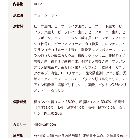
内容量
400g
原産国
ニュージーランド
原材料
ビーフ生肉、ビーフトライプ生肉、ビーフハート生肉、ビー
フラング生肉、ビーフレバー生肉、ビーフキドニー生肉、ビ
ーフボーン、ニュージーランド緑イ貝、ビーフカーティリッ
ジ（軟骨）、ビーフスプリーン生肉（脾臓）、レシチン、イ
ヌリン（チコリルート由来）、乾燥アップルポマース、ミネ
ラル類（リン酸二カリウム、硫酸マグネシウム、亜鉛アミノ
酸複合体、鉄アミノ酸複合体、銅アミノ酸複合体、マンガン
アミノ酸複合体、亜セレン酸ナトリウム）、乾燥オーガニッ
クケルプ、海塩、DLメチオニン、酸化防止剤（クエン酸、天
然ミックストコフェロール）、ビタミン類（塩化コリン、チ
アミン硝酸塩、塩酸ピリドキシン、葉酸、ビタミンD3サプリ
メント）、タウリン
保証成分
粗タンパク質（以上)38.0%、粗脂肪（以上)30.0%、粗繊維
（以下)3.0%、水分（以下)14.0%、灰分（以下)12.0%、タウ
リン（以上)0.20％
カロリー
490kcal/100g
給与量
※体重別に1日当たりの給与量を 運動量少なめ、運動量多めの