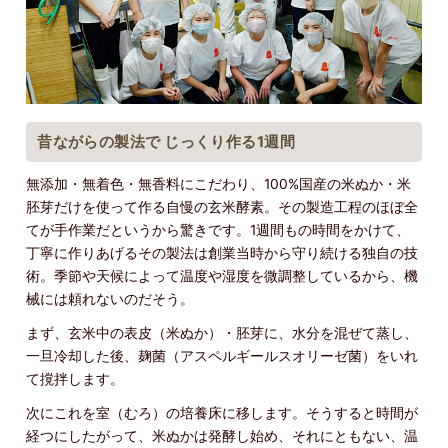
昔ながらの製法で じっくり作る1週間
無添加・無着色・無香料にこだわり、100%国産の米ぬか・米
胚芽だけを使って作る自慢の玄米酵素。その製造工程のほぼ全
てが手作業だというから驚きです。1週間もの時間をかけて、
丁寧に作りあげるその製法は創業当時から守り続ける独自の技
術。季節や天候によって温度や湿度を微調整しているから、機
械には頼れないのだそう。
まず、玄米中の表皮（米ぬか）・胚芽に、水分を混ぜて蒸し、
一旦冷却した後、麹菌（アスペルギールスオリーゼ菌）をいれ
て撹拌します。
次にこれを室（むろ）の培養床に移します。そうすると時間が
経つにしたがって、米ぬかは発酵し始め、それにともない、温