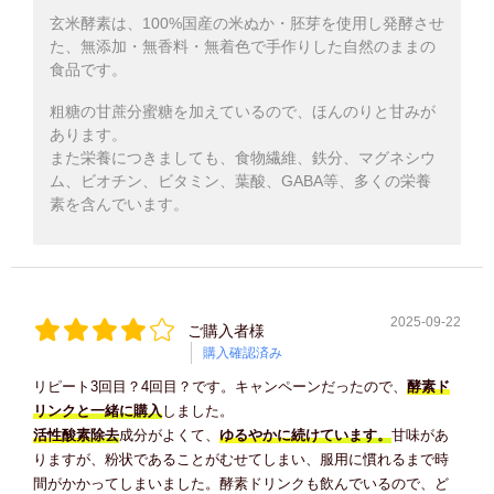
玄米酵素は、100%国産の米ぬか・胚芽を使用し発酵させ
た、無添加・無香料・無着色で手作りした自然のままの
食品です。
粗糖の甘蔗分蜜糖を加えているので、ほんのりと甘みが
あります。
また栄養につきましても、食物繊維、鉄分、マグネシウ
ム、ビオチン、ビタミン、葉酸、GABA等、多くの栄養
素を含んでいます。
2025-09-22
ご購入者様
購入確認済み
リピート3回目？4回目？です。キャンペーンだったので、
酵素ド
リンクと一緒に購入
しました。
活性酸素除去
成分がよくて、
ゆるやかに続けています。
甘味があ
りますが、粉状であることがむせてしまい、服用に慣れるまで時
間がかかってしまいました。酵素ドリンクも飲んでいるので、ど