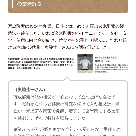
の玄米酵素
万成酵素は1954年創業。日本ではじめて無添加玄米酵素の製
造法を確立した、いわば玄米酵素のパイオニアです。安心・安
全・健康に向き合い続け、昔ながらの手作り製法にこだわり続
ける老舗の3代目、奥脇圭一さんにお話を伺いました。
（奥脇圭一さん）
万成酵素は私の祖父が中心となって立ち上げた会社で
す。戦前からずっと酵素の研究を続けてきた祖父は、米
ぬか・米胚芽を麹菌で発酵、培養して玄米麹にする技術
を発明し、それで特許を取得しました。
創業から67年が経ちますが当初から変わらない手作りの