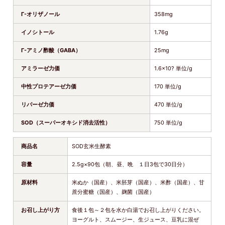
Γ-オリザノール
358mg
イノシトール
1.76g
Γ-アミノ酢酸（GABA）
25mg
アミラーゼ力価
1.6×10? 単位/g
中性プロテアーゼ力価
170 単位/g
リパーゼ力価
470 単位/g
SOD（スーパーオキシド消去活性）
750 単位/g
商品名
SOD玄米生酵素
容量
2.5g×90包（朝、昼、晩 １日3包で30日分）
原材料
米ぬか（国産）、米胚芽（国産）、米酢（国産）、甘
蔗分蜜糖（国産）、麹菌（国産）
お召し上がり方
食後１包～２包を水か白湯でお召し上がりください。
ヨーグルト、スムージー、生ジュース、豆乳に混ぜ