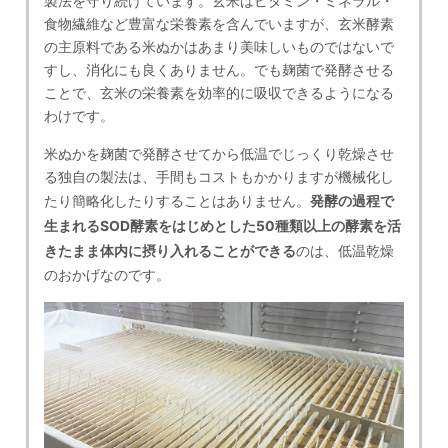
製法を守り続けています。玄米はビタミン・ミネラル・
食物繊維など豊富な栄養素を含んでいますが、玄米酵素
の主原料である米ぬかはあまり美味しいものではないで
すし、消化にも良くありません。でも麹菌で発酵させる
ことで、玄米の栄養素を効率的に吸収できるようになる
わけです。
米ぬかを麹菌で発酵させてから低温でじっくり乾燥させ
る独自の製法は、手間もコストもかかりますが機械化し
たり簡略化したりすることはありません。
発酵の過程で
生まれるSOD酵素をはじめとした50種類以上の酵素を活
きたまま体内に摂り入れることができる
のは、低温乾燥
のおかげなのです。