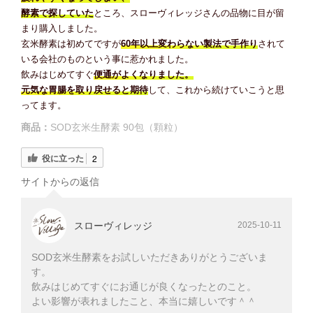
酵素で探していた
ところ、スローヴィレッジさんの品物に目が留
まり購入しました。
玄米酵素は初めてですが
60年以上変わらない製法で手作り
されて
いる会社のものという事に惹かれました。
飲みはじめてすぐ
便通がよくなりました。
元気な胃腸を取り戻せると期待
して、これから続けていこうと思
ってます。
商品：
SOD玄米生酵素 90包（顆粒）
役に立った
2
サイトからの返信
スローヴィレッジ
2025-10-11
SOD玄米生酵素をお試しいただきありがとうございま
す。
飲みはじめてすぐにお通じが良くなったとのこと。
よい影響が表れましたこと、本当に嬉しいです＾＾