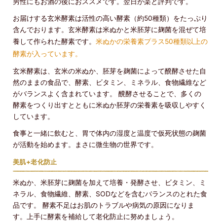
男性にもお酒の後におススメです。翌日が楽と評判です。
お届けする玄米酵素は活性の高い酵素（約50種類）をたっぷり
含んでおります。玄米酵素は米ぬかと米胚芽に麹菌を混ぜて培
養して作られた酵素です。
米ぬかの栄養素プラス50種類以上の
酵素が入っています。
玄米酵素は、玄米の米ぬか、胚芽を麹菌によって醗酵させた自
然のままの食品で、酵素、ビタミン、ミネラル、食物繊維など
がバランスよく含まれています。 醗酵させることで、多くの
酵素をつくり出すとともに米ぬか胚芽の栄養素を吸収しやすく
しています。
食事と一緒に飲むと、胃で体内の湿度と温度で仮死状態の麹菌
が活動を始めます。まさに微生物の世界です。
美肌+老化防止
米ぬか、米胚芽に麹菌を加えて培養・発酵させ、ビタミン、ミ
ネラル、食物繊維、酵素、SODなどを含むバランスのとれた食
品です。 酵素不足はお肌のトラブルや病気の原因になりま
す。上手に酵素を補給して老化防止に努めましょう。