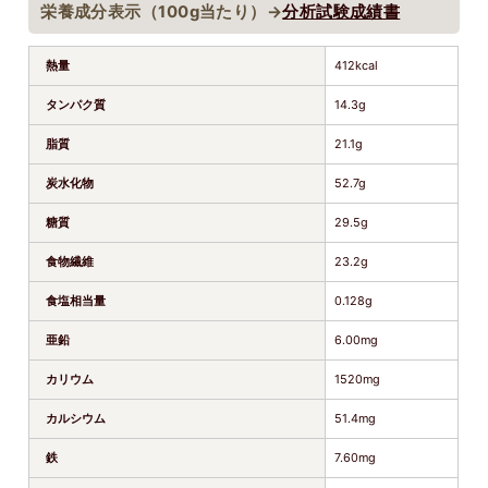
栄養成分表示（100g当たり）→
分析試験成績書
熱量
412kcal
タンパク質
14.3g
脂質
21.1g
炭水化物
52.7g
糖質
29.5g
食物繊維
23.2g
食塩相当量
0.128g
亜鉛
6.00mg
カリウム
1520mg
カルシウム
51.4mg
鉄
7.60mg