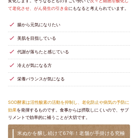
変化します。そうなるとものすごい勢いで
次々と細胞を酸化し
て老化させ、がん発生の引き金
にもなると考えられています。
腸から元気になりたい
美肌を目指している
代謝が落ちたと感じている
冷えが気になる方
栄養バランスが気になる
SOD酵素は活性酸素の活動を抑制し、老化防止や病気の予防に
効果
を発揮するものです。食事からは摂取しにくいので、サプ
リメントで効率的に補うことが大切です。
米ぬかを醸し続けて67年！老舗が手掛ける究極