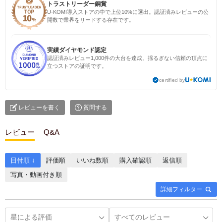
トラストリーダー銅賞
U-KOMI導入ストアの中で上位10%に選出。認証済みレビューの公
開数で業界をリードする存在です。
実績ダイヤモンド認定
認証済みレビュー1,000件の大台を達成。揺るぎない信頼の頂点に
立つストアの証明です。
certified by
レビューを書く
質問する
レビュー
Q&A
日付順 ↓
評価順
いいね数順
購入確認順
返信順
写真・動画付き順
詳細フィルター