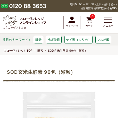
毎日 9：00 ～ 17：00（土日・祝日も受付）
通話料無料（携帯電話からもOK）
0
カート
メニュー
マイページ
ようこそゲストさま
注目のキーワード：
酵素
洗濯洗剤
ケイ素（シリカ）
フルボ酸
スローヴィレッジTOP
酵素
SOD玄米生酵素 90包（顆粒）
SOD玄米生酵素 90包（顆粒）