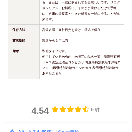
る、または、一緒に飲まれても美味しいです。サラダ
やシリアル、お料理に、そのまま掛けるだけで手軽
に、玄米の栄養素と生きた酵素を一緒に摂ることが出
来ます。
保存方法
高温多湿、直射日光を避け、常温で保存
賞味期限
製造から１年以内
備考
顆粒タイプです。
使用している米ぬか、米胚芽の品名一覧：新潟県有機
ＪＡＳ認定魚沼産コシヒカリ 青森県特別栽培米津軽ロ
マン 山形県特別栽培米コシヒカリ 秋田県特別栽培米
あきたこまち
4.54
50件