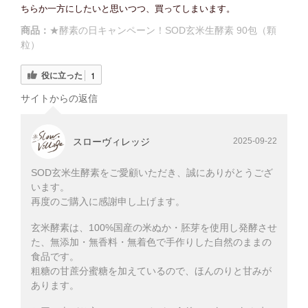
ちらか一方にしたいと思いつつ、買ってしまいます。
商品：
★酵素の日キャンペーン！SOD玄米生酵素 90包（顆
粒）
役に立った
1
サイトからの返信
スローヴィレッジ
2025-09-22
SOD玄米生酵素をご愛顧いただき、誠にありがとうござ
います。
再度のご購入に感謝申し上げます。
玄米酵素は、100%国産の米ぬか・胚芽を使用し発酵させ
た、無添加・無香料・無着色で手作りした自然のままの
食品です。
粗糖の甘蔗分蜜糖を加えているので、ほんのりと甘みが
あります。