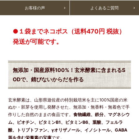
お客様の声
よくあるご質問
●１袋までネコポス（送料470円 税抜）
発送が可能です。
無添加・国産原料100%！玄米酵素に含まれるS
ODで、錆びないからだを作る
玄米酵素は、山形県遊佐産の特別栽培米を主に100%国産の米
ぬか・胚芽を使用し発酵させた、無添加・無香料・無着色で手
作りした自然のままの食品です。
食物繊維、鉄分、マグネシウ
ム、ビオチン、ビタミンB1、ビタミンB6、葉酸、フェルラ
酸、トリプトファン、γオリザノール、イノシトール、GABA
等を含む栄養素の宝庫
です。