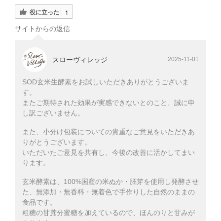
役に立った
1
サイトからの返信
スローヴィレッジ
2025-11-01
SOD玄米生酵素をお試しいただきありがとうございま
す。
またご期待された効果が実感できないとのこと、誠に申
し訳ございません。
また、小分け包装についての貴重なご意見をいただきあ
りがとうございます。
いただいたご意見を共有し、今後の改善に活かしてまい
ります。
玄米酵素は、100%国産の米ぬか・胚芽を使用し発酵させ
た、無添加・無香料・無着色で手作りした自然のままの
食品です。
粗糖の甘蔗分蜜糖を加えているので、ほんのりと甘みが