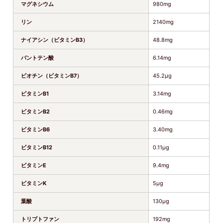
マグネシウム
980mg
リン
2140mg
ナイアシン（ビタミンB3）
48.8mg
パントテン酸
6.14mg
ビオチン（ビタミンB7）
45.2μg
ビタミンB1
3.14mg
ビタミンB2
0.46mg
ビタミンB6
3.40mg
ビタミンB12
0.11μg
ビタミンE
9.4mg
ビタミンK
5μg
葉酸
130μg
トリプトファン
192mg