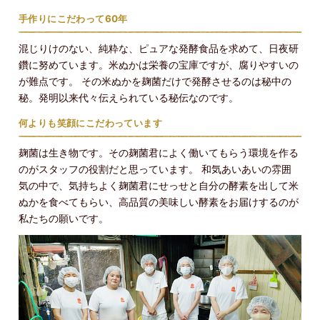
手作りにこだわって60年
混じりけのない、純粋な、ピュアな発酵食品を求めて、日夜研
鑽に努めています。米ぬかは栄養の宝庫ですが、腐りやすいの
が難点です。 その米ぬかを麹菌だけで発酵させるのは秘中の
秘。発明以来代々伝えられている秘伝なのです。
何よりも笑顔にこだわっています
麹菌は生き物です。その麹菌君によく働いてもらう環境を作る
のがスタッフの役割だと思っています。 和気あいあいの雰囲
気の中で、気持ちよく麹菌君にせっせと自分の酵素を出して米
ぬかを食べてもらい、高品質の美味しい酵素をお届けするのが
私たちの願いです。