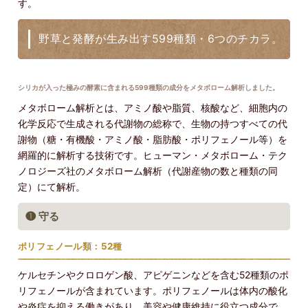
す。
野草と発酵が生み出す599種類・6つのチカラ。
シリカが入った極みの酵素に含まれる599種類の成分をメタボローム解析しました。
メタボローム解析とは、アミノ酸や脂質、核酸など、細胞内の
化学反応で生成される代謝物の総称で、生物の持つすべての代
謝物（糖・有機酸・アミノ酸・脂肪酸・ポリフェノール等）を
網羅的に解析する技術です。ヒューマン・メタボローム・テク
ノロジーズ社のメタボローム解析（代謝産物の数と種類の同
定）にて解析。
❶ 守る
ポリフェノール類：52種
ケルセチンやクロロゲン酸、アピゲニンなどを含む52種類のポ
リフェノールが含まれています。ポリフェノールは体内の酸化
や炎症を抑える働きがあり、美容や健康維持に役立つ成分で