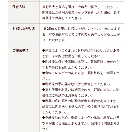
保存方法
直射日光と高温を避けて冷暗所で保存してください。
開栓後はご使用の都度キャップをきちんと閉め、必ず
冷蔵庫で保存してください。
お召し上がり方
1日25mlを目安にお召し上がりください。 そのままで
も、水や炭酸水などでうすめても美味しくお召し上が
りいただけます。
ご注意事項
●体質によりごくまれにお身体に合わない場合があり
ます。その際は飲用を中止してください。
●開栓後は必ず冷蔵庫に保管し、賞味期限にかかわら
ずお早めにお召し上がりください。
●食物アレルギーのある方は、原材料名をご確認くだ
さい。
●乳幼児の手の届かない所に保管してください。
●薬を服用中あるいは通院中の方、妊婦の方は、お医
者様にご相談の上お飲みください。
●容器の底に原料の沈殿物が出る場合がありますが、
品質には問題ありませんので、軽く振り混ぜてお召し
上がりください。
●発酵食品のため、季節により色や風味、粘度にバラ
ツキが生じる場合がありますが、品質には問題ありま
せん。