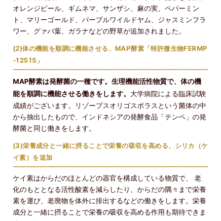
オレンジピール、ギムネマ、サンザシ、麻の実、ペパーミン
ト、マリーゴールド、パープルワイルドヤム、ジャスミンフラ
ワー、グァバ葉、ガラナなどの野草が追加されました。
(2)
体の機能を順調に機能させる
、MAP酵素「特許微生物FERMP
-12515」
MAP酵素は発酵菌の一種です。生理機能活性物質で、体の機
能を順調に機能させる働きをします。
大学病院による臨床試験
成績がございます。リゾープスオリゴスポラスという菌体の中
から抽出したもので、インドネシアの発酵食品「テンペ」の発
酵菌と同じ働きをします。
(3)栄養成分と一緒に摂ることで栄養の吸収を高める、シリカ（ケ
イ素）を追加
ケイ素はからだのほとんどの器官を構成している物質で、 老
化のもととなる活性酸素を減らしたり、からだの隅々まで栄養
素を運び、老廃物を体外に排出するなどの働きをします。栄養
成分と一緒に摂ることで栄養の吸収を高める作用も期待できま