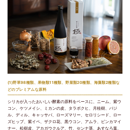
(1)野草98種類、果物類11種類、野菜類20種類、海藻類2種類な
どのプレミアムな原料
シリカが入ったおいしい酵素の原料をベースに、ニーム、紫ウ
コン、ケツメイシ、ミカンの皮、タラボクヒ、月桂樹、バジ
ル、ディル、キャッサバ、ローズマリー、セロリシード、ロー
ズヒップ、紫イペ、ザクロ花、黒ウコン、アムラ、ビンカマイ
ナー、松樹皮、アカガウクルア、竹、センナ茎、あすなろ葉、