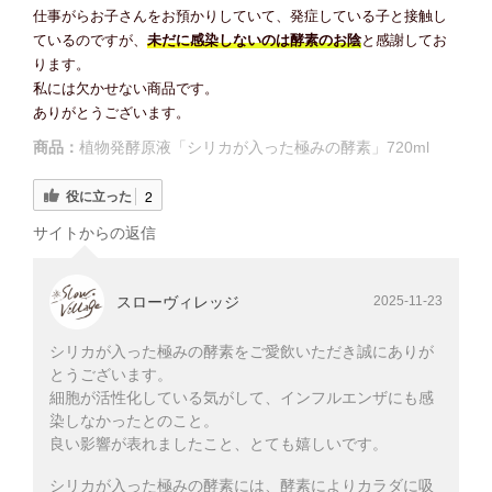
仕事がらお子さんをお預かりしていて、発症している子と接触し
ているのですが、
未だに感染しないのは酵素のお陰
と感謝してお
ります。
私には欠かせない商品です。
ありがとうございます。
商品：
植物発酵原液「シリカが入った極みの酵素」720ml
役に立った
2
サイトからの返信
スローヴィレッジ
2025-11-23
シリカが入った極みの酵素をご愛飲いただき誠にありが
とうございます。
細胞が活性化している気がして、インフルエンザにも感
染しなかったとのこと。
良い影響が表れましたこと、とても嬉しいです。
シリカが入った極みの酵素には、酵素によりカラダに吸