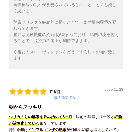
自律神経の乱れが改善されているとのこと、とても嬉し
く思います。
酵素ドリンクを継続的に摂ることで、まず腸内環境が変
わってきます。
腸には免疫機能の約7割が集まっており、腸内環境を整え
ることで、免疫力の向上が期待できます。
今後ともスローヴィレッジをどうぞよろしくお願い致し
ます。
2025-11-23
E.K様
購入確認済み
朝からスッキリ
シリカ入りの酵素を飲み始めて3ヶ月
、以前の酵素より一段と
細胞
が活性化している
気がしています。
特に今年は
インフルエンザの感染
が例年の40倍も拡大していて、