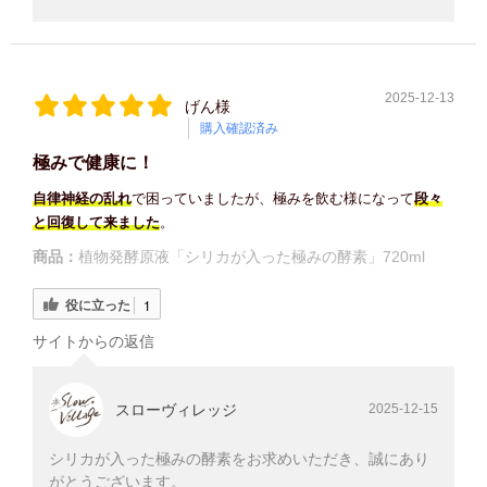
2025-12-13
げん様
購入確認済み
極みで健康に！
自律神経の乱れ
で困っていましたが、極みを飲む様になって
段々
と回復して来ました
。
商品：
植物発酵原液「シリカが入った極みの酵素」720ml
役に立った
1
サイトからの返信
スローヴィレッジ
2025-12-15
シリカが入った極みの酵素をお求めいただき、誠にあり
がとうございます。