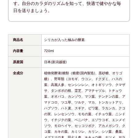
す。自分のカラダのリズムを知って、快適で健やかな毎
日を送りましょう。
商品名
シリカが入った極みの酵素
内容量
720ml
原産国
日本(新潟越後)
全成分
植物発酵液(糖類（糖蜜(国内製造)、黒砂糖、オリゴ
糖）、野草類（ヨモギ、ウコン、ドクダミ、ハスの
葉、高麗人参、センシンレン、オトギリソウ、クマザ
サ、タンポポの根、霊芝、アマチャヅル、トチュウ
葉、オオバコ、カンゾウ、マツ葉、ナンテンの葉、ア
マドコロ、ツユ草、ツルナ、マカ、トンカットアリ、
ハブソウ、ハト麦、スギナ、ビワ葉、ラカンカ、クコ
の実、レンセンソウ、モモの葉、イチョウ葉、ニンド
ウ、イチジクの葉、ベニバナ、エゾウコギ、エンメイ
ソウ、モロヘイヤ、セッコツボク、アカメガシワ、ク
コ葉、カキの葉、カミツレ、カリン、シソ葉、桑葉、
メグスリの木、田七人参、キキョウ根、ナツメ、サラ