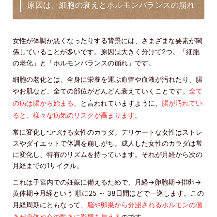
原因は、細胞の衰えとホルモンバランスの崩れ
女性が体調が悪くなったりする背景には、さまざまな要素が関
係していることが多いです。原因は大きく分けて2つ。「細胞
の老化」と「ホルモンバランスの崩れ」です。
細胞の老化とは、全身に栄養を運ぶ血管や血液が汚れたり、腸
やお肌など、全ての部位がどんどん衰えていくことです。
全て
の病は腸から始まる
、と言われていますように、
腸が汚れてい
ると、様々な病気のリスクが高まります。
常に変化しつづける女性のカラダ。デリケートな女性はストレ
スやダイエットで体調を崩しがち。成人した女性のカラダは常
に変化し、特有のリズムを持っています。それが月経から次の
月経までの1サイクル。
これは子宮内での妊娠に備えるためで、月経→卵胞期→排卵→
黄体期→月経という 順に25 ～ 38日間ほどで一巡します。この
月経周期にともなって、
脳や卵巣から分泌されるホルモンの働
きが身体や心の動きに影響を与える
のです。