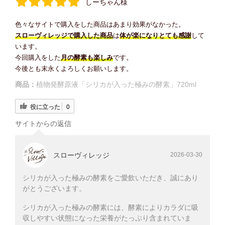
しーちゃん様
色々なサイトで購入をした商品はあまり効果がなかった。
スローヴィレッジで購入した商品
は
体が楽になり
とても感謝
して
います。
今回購入をした
月の酵素も楽しみ
です。
今後とも末永くよろしくお願いします。
商品：
植物発酵原液「シリカが入った極みの酵素」720ml
役に立った
0
サイトからの返信
スローヴィレッジ
2026-03-30
シリカが入った極みの酵素をご愛飲いただき、誠にあり
がとうございます。
シリカが入った極みの酵素には、酵素によりカラダに吸
収しやすい状態になった栄養がたっぷり含まれていま