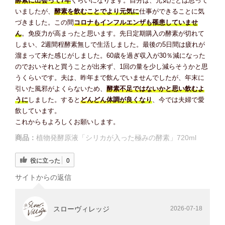
酵素に出会って7年
くらいになります。自分は、元気だとは思って
いましたが、
酵素を飲むことでより元気に
仕事ができることに気
づきました。この間
コロナもインフルエンザも罹患していませ
ん
。免疫力が高まったと思います。先日定期購入の酵素が切れて
しまい、2週間程酵素無しで生活しました。最後の5日間は疲れが
溜まって来た感じがしました。60歳を過ぎ収入が30％減になった
のでおいそれと買うことが出来ず、1回の量を少し減らそうかと思
うくらいです。夫は、昨年まで飲んでいませんでしたが、年末に
引いた風邪がよくらないため、
酵素不足ではないかと思い飲むよ
うに
しました。すると
どんどん体調が良くなり
、今では夫婦で愛
飲しています。
これからもよろしくお願いします。
商品：
植物発酵原液「シリカが入った極みの酵素」720ml
役に立った
0
サイトからの返信
スローヴィレッジ
2026-07-18