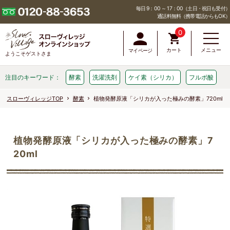
毎日 9：00 ～ 17：00（土日・祝日も受付）
通話料無料（携帯電話からもOK）
0
カート
メニュー
マイページ
ようこそゲストさま
注目のキーワード：
酵素
洗濯洗剤
ケイ素（シリカ）
フルボ酸
スローヴィレッジTOP
酵素
植物発酵原液「シリカが入った極みの酵素」720ml
植物発酵原液「シリカが入った極みの酵素」7
20ml