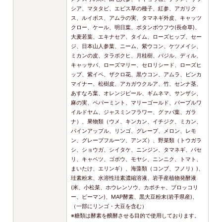
シア、マタタビ、エビス草の種子、紅参、アガリク
ス、ルイボス、アムラの実、タマネギ外皮、キャッツ
クロー、ケール、明日葉、ボタンボウフウ(長命草)、
大麦若葉、エキナセア、タイム、ローズヒップ、セー
ジ、日本山人参葉、ニーム、紫ウコン、ケツメイシ、
ミカンの皮、タラボクヒ、月桂樹、バジル、ディル、
キャッサバ、ローズマリー、セロリシード、ローズヒ
ップ、紫イペ、ザクロ花、黒ウコン、アムラ、ビンカ
マイナー、松樹皮、アカガウクルア、竹、センナ茎、
あすなろ葉、オレンジピール、ギムネマ、サンザシ、
麻の実、ペパーミント、マリーゴールド、パープルワ
イルドヤム、ジャスミンフラワー、グァバ葉、ガラ
ナ）、果物類（ウメ、キンカン、イチジク、ミカン、
パインアップル、リンゴ、グレープ、メロン、レモ
ン、グレープフルーツ、アンズ）、野菜類（トウガラ
シ、ショウガ、シイタケ、ニンジン、タマネギ、パセ
リ、キャベツ、ゴボウ、モヤシ、ニンニク、トマト、
まいたけ、エリンギ）、海藻類（コンブ、フノリ）)、
珪素粉末、水溶性珪素濃縮溶液、岩手産植物発酵液
(米、小松菜、ホウレンソウ、カボチャ、ブロッコリ
ー、ピーマン)、MAP酵素、黒大豆粉末(岩手県産)、
（一部にリンゴ・大豆を含む）
※糖類は酵素を醗酵させる目的で使用しております。