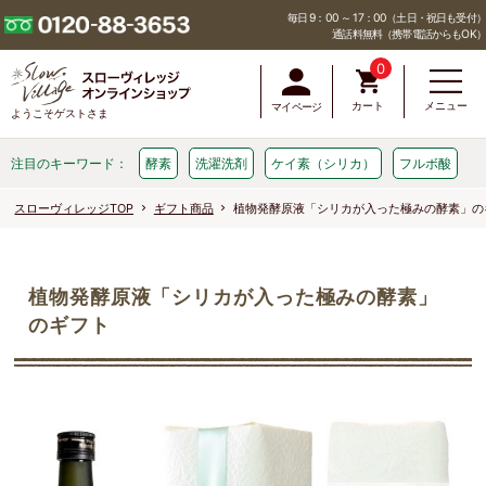
毎日 9：00 ～ 17：00（土日・祝日も受付）
通話料無料（携帯電話からもOK）
0
カート
メニュー
マイページ
ようこそゲストさま
注目のキーワード：
酵素
洗濯洗剤
ケイ素（シリカ）
フルボ酸
スローヴィレッジTOP
ギフト商品
植物発酵原液「シリカが入った極みの酵素」の
植物発酵原液「シリカが入った極みの酵素」
のギフト