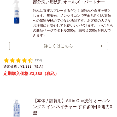
部分洗い用洗剤 オールズ・パートナー
汚れに直接スプレーするだけ！泥汚れや血液を落と
します。無蛍光、ノンシリコンで界面活性剤の衣類
への残留が極めて少ない洗剤です。お客様の大切な
お洋服にも安心してお使いいただけます。（※こちら
の商品ページでボトル300g、詰替え300gを購入で
きます）
詳しくはこちら
133件
通常価格：¥3,388（税込）
定期購入価格:
（税込）
¥3,388
【本体 / 詰替用】All in One洗剤 オールシ
ングス イン ネイチャー すすぎ0回＆電力0
型