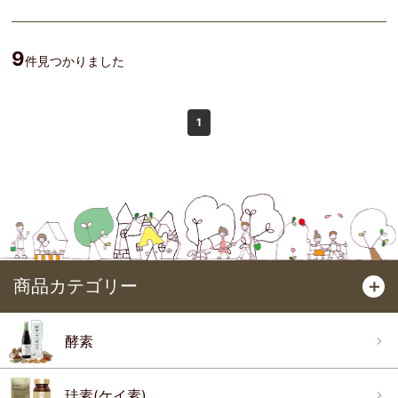
9
件見つかりました
1
商品カテゴリー
＋
酵素
珪素(ケイ素)