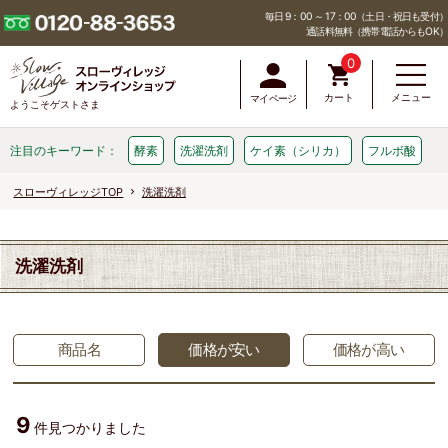
毎日 9：00 ～ 17：00（土日・祝日も受付）
通話料無料（携帯電話からもOK）
0
カート
メニュー
マイページ
ようこそゲストさま
注目のキーワード：
酵素
洗濯洗剤
ケイ素（シリカ）
フルボ酸
スローヴィレッジTOP
洗濯洗剤
洗濯洗剤
商品名
価格が安い
価格が高い
9
件見つかりました