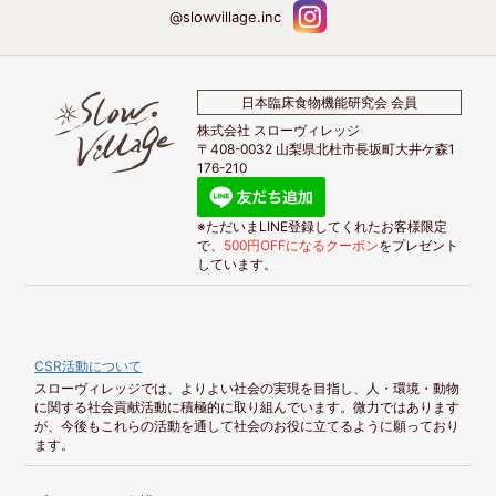
@slowvillage.inc
日本臨床食物機能研究会 会員
株式会社 スローヴィレッジ
〒408-0032 山梨県北杜市長坂町大井ケ森1
176-210
※ただいまLINE登録してくれたお客様限定
で、
500円OFFになるクーポン
をプレゼント
しています。
CSR活動について
スローヴィレッジでは、よりよい社会の実現を目指し、人・環境・動物
に関する社会貢献活動に積極的に取り組んでいます。微力ではあります
が、今後もこれらの活動を通して社会のお役に立てるように願っており
ます。