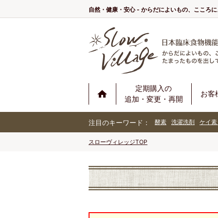
自然・健康・安心 - からだによいもの、こころ
定期購入の
お客
追加・変更・再開
注目のキーワード：
酵素
洗濯洗剤
ケイ素
スローヴィレッジTOP