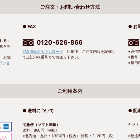
ご注文・お問い合わせ方法
● FAX
● お
れる」
0120-626-866
続きを
FAX用紙をダウンロード
・印刷後、ご注文内容を記載し
※通信
て上記FAX番号までお送り下さい。
※携帯
、お電
※毎日9
問い合
ご利用案内
● 送料について
● 
宅急便（ヤマト運輸）
ヤマト
送料：860円（税抜）
※北海道・九州：1,300円（税抜） 沖縄：2,120円（税
※配達