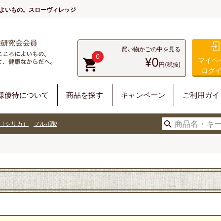
によいもの。スローヴィレッジ
買い物かごの中を見る
0
¥0
マイペ
円(税抜)
ログ
様優待について
商品を探す
キャンペーン
ご利用ガイ
（シリカ）
フルボ酸