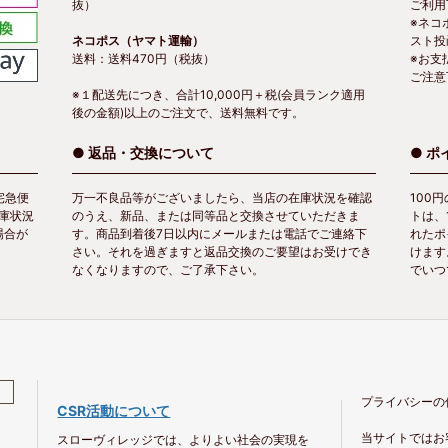
抜）
ご利用
※ネコ
ネコポス（ヤマト運輸）
スト投
送料：送料470円（税抜）
※お支
ご注意
※１配送先につき、合計10,000円＋税(会員ランク適用
後の金額)以上のご注文で、送料無料です。
● 返品・交換について
● 
宅急便
万一不良品等がございましたら、当店の在庫状況を確認
100
庫状況
のうえ、新品、または同等品と交換させていただきま
トは、
場合が
す。商品到着後7日以内にメールまたは電話でご連絡下
れたポ
さい。それを過ぎますと返品交換のご要望はお受けでき
けます
なくなりますので、ご了承下さい。
でいつ
プライバシーの
CSR活動について
当サイトではお
スローヴィレッジでは、よりよい社会の実現を