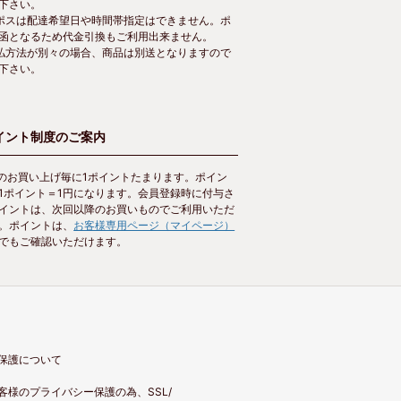
下さい。
ポスは配達希望日や時間帯指定はできません。ポ
函となるため代金引換もご利用出来ません。
払方法が別々の場合、商品は別送となりますので
下さい。
ポイント制度のご案内
円のお買い上げ毎に1ポイントたまります。ポイン
1ポイント＝1円になります。会員登録時に付与さ
イントは、次回以降のお買いものでご利用いただ
。ポイントは、
お客様専用ページ（マイページ）
でもご確認いただけます。
保護について
客様のプライバシー保護の為、SSL/