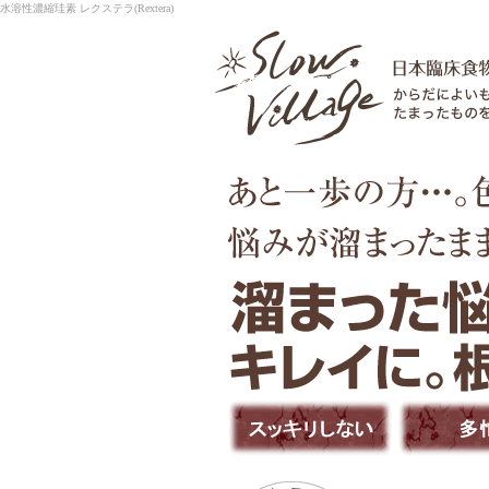
水溶性濃縮珪素 レクステラ(Rextera)