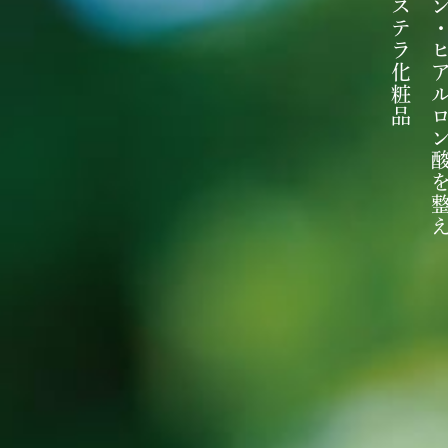
ス
テ
ラ
化
粧
品