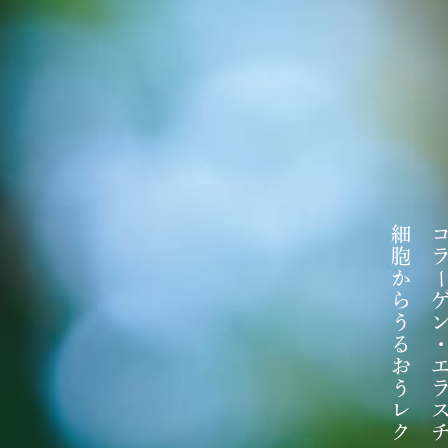
細
胞
か
ら
う
る
お
う
レ
ク