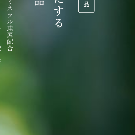
ン
ミ
・
ネ
ヒ
ラ
ア
ル
ル
珪
ロ
素
ン
配
酸
合
を
整
え