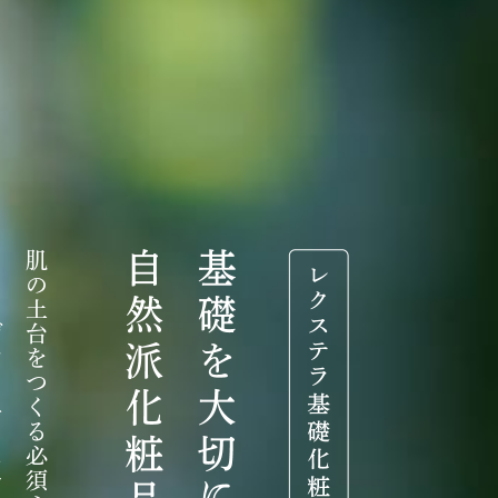
コ
肌
ラ
の
土
ー
ゲ
台
ン
を
・
つ
エ
く
ラ
る
ス
必
チ
須