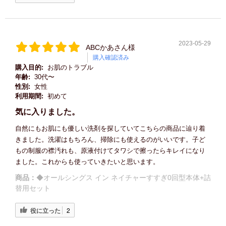
2023-05-29
ABCかあさん様
購入確認済み
購入目的:
お肌のトラブル
年齢:
30代〜
性別:
女性
利用期間:
初めて
気に入りました。
自然にもお肌にも優しい洗剤を探していてこちらの商品に辿り着
きました。洗濯はもちろん、掃除にも使えるのがいいです。子ど
もの制服の襟汚れも、原液付けてタワシで擦ったらキレイになり
ました。これからも使っていきたいと思います。
商品：
◆オールシングス イン ネイチャーすすぎ0回型本体+詰
替用セット
役に立った
2