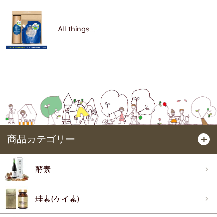
All things...
商品カテゴリー
＋
酵素
珪素(ケイ素)