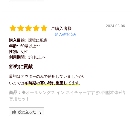
2024-03-06
ご購入者様
購入確認済み
購入目的:
環境に配慮
年齢:
60歳以上〜
性別:
女性
利用期間:
3年以上〜
節約に貢献
最初はアウターのみで使用していましたが、
いまでは
冬時期の
寒い時に重宝してます
。
商品：
◆オールシングス イン ネイチャーすすぎ0回型本体+詰
替用セット
役に立った
3