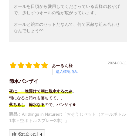
オールを日頃から愛用してくださっている皆様のおかげ
で、少しずつオールの輪が広がっています。
オールと絵本のセットだなんて、何て素敵な組み合わせ
なんでしょう^^
2024-03-11
あーるん様
購入確認済み
節水バンザイ
夜に、一晩浸けて朝に脱水するのみ
。
朝になると汚れも落ちてて、、
落ちるし
、
節水なる
ので、バンザイ🍀
商品：
All things in Natureの「おそうじセット（オールボトル
1本＋空ボトルスプレー2本）」
役に立った
4