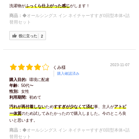
洗濯物が
ふっくら仕上がった感じ
がします！
商品：
◆オールシングス イン ネイチャーすすぎ0回型本体+詰
替用セット
役に立った
2
2023-11-07
くみ様
購入確認済み
購入目的:
環境に配慮
年齢:
50代〜
性別:
女性
利用期間:
初めて
汚れが再付着しない
ため
すすぎが少なくて済む
事、主人が
アトピ
ー体質
のため試してみたかったので購入しました。今のところ良
いと思います。
商品：
◆オールシングス イン ネイチャーすすぎ0回型本体+詰
替用セット