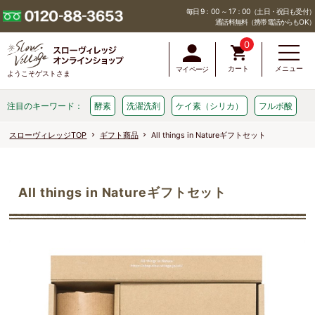
毎日 9：00 ～ 17：00（土日・祝日も受付）
通話料無料（携帯電話からもOK）
0
カート
メニュー
マイページ
ようこそゲストさま
注目のキーワード：
酵素
洗濯洗剤
ケイ素（シリカ）
フルボ酸
スローヴィレッジTOP
ギフト商品
All things in Natureギフトセット
All things in Natureギフトセット