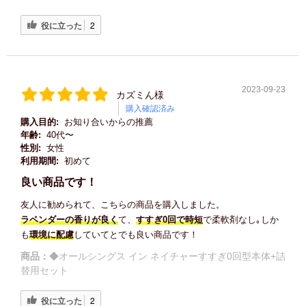
役に立った
2
2023-09-23
カズミん様
購入確認済み
購入目的:
お知り合いからの推薦
年齢:
40代〜
性別:
女性
利用期間:
初めて
良い商品です！
友人に勧められて、こちらの商品を購入しました。
ラベンダーの香りが良く
て、
すすぎ0回で時短
で柔軟剤なし｡しか
も
環境に配慮
していてとでも良い商品です！
商品：
◆オールシングス イン ネイチャーすすぎ0回型本体+詰
替用セット
役に立った
2