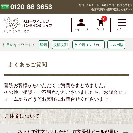
毎日 9：00 ～ 17：00（土日・祝日も受付）
通話料無料（携帯電話からもOK）
0
カート
メニュー
マイページ
ようこそゲストさま
注目のキーワード：
酵素
洗濯洗剤
ケイ素（シリカ）
フルボ酸
よくあるご質問
普段お客様からいただくご質問をまとめました。
その他ご相談・ご不明点などございましたら、
お問合せフ
ォーム
からどうぞお気軽にお問合せくださいませ。
ご注文について
ネットで注文しましたが、注文受付メールが届い