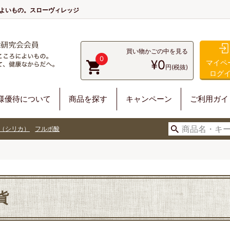
によいもの。スローヴィレッジ
買い物かごの中を見る
0
¥0
マイペ
円(税抜)
ログ
様優待について
商品を探す
キャンペーン
ご利用ガイ
（シリカ）
フルボ酸
貨