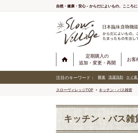
自然・健康・安心 - からだによいもの、こころ
定期購入の
お客
追加・変更・再開
注目のキーワード：
酵素
洗濯洗剤
ケイ素
スローヴィレッジTOP
キッチン・バス雑貨
キッチン・バス雑