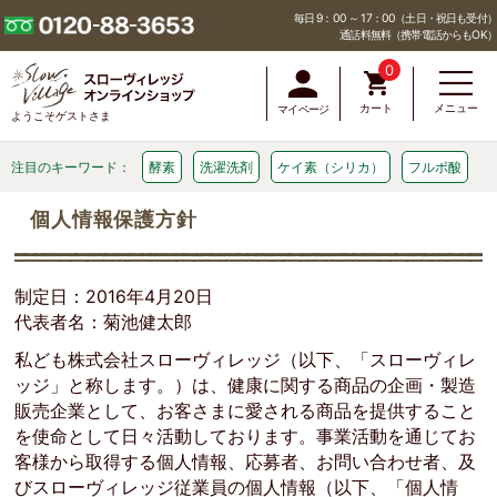
毎日 9：00 ～ 17：00（土日・祝日も受付）
通話料無料（携帯電話からもOK）
0
カート
メニュー
マイページ
ようこそゲストさま
注目のキーワード：
酵素
洗濯洗剤
ケイ素（シリカ）
フルボ酸
個人情報保護方針
制定日：2016年4月20日
代表者名：菊池健太郎
私ども株式会社スローヴィレッジ（以下、「スローヴィレ
ッジ」と称します。）は、健康に関する商品の企画・製造
販売企業として、お客さまに愛される商品を提供すること
を使命として日々活動しております。事業活動を通じてお
客様から取得する個人情報、応募者、お問い合わせ者、及
びスローヴィレッジ従業員の個人情報（以下、「個人情