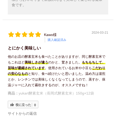
食です。
2024-03-21
Kawo様
購入確認済み
とにかく美味しい
他のお店の酵素玄米も食べたことがありますが、同じ酵素玄米で
もこれほど
美味しさが違う
のかと、驚きました。
もちもちして、
旨味が凝縮されています
。使用されているお米や小豆も
こだわり
の安心なもの
と知り、食べ続けたいと思いました。温め方は湯煎
とか、レンチンでは美味しくなくなってしまうので、蒸すか、保
温ジャーに入れて霧吹きするのが、オススメですね！
商品：
yukart酵素玄米（長岡式酵素玄米）150g×12袋
役に立った
0
サイトからの返信