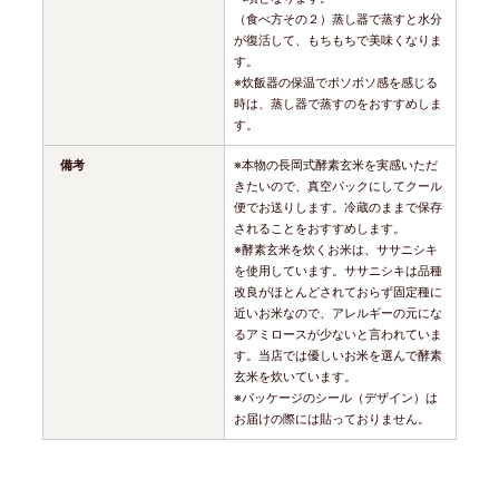
（食べ方その２）蒸し器で蒸すと水分
が復活して、もちもちで美味くなりま
す。
※炊飯器の保温でボソボソ感を感じる
時は、蒸し器で蒸すのをおすすめしま
す。
備考
※本物の長岡式酵素玄米を実感いただ
きたいので、真空パックにしてクール
便でお送りします。冷蔵のままで保存
されることをおすすめします。
※酵素玄米を炊くお米は、ササニシキ
を使用しています。ササニシキは品種
改良がほとんどされておらず固定種に
近いお米なので、アレルギーの元にな
るアミロースが少ないと言われていま
す。当店では優しいお米を選んで酵素
玄米を炊いています。
※パッケージのシール（デザイン）は
お届けの際には貼っておりません。