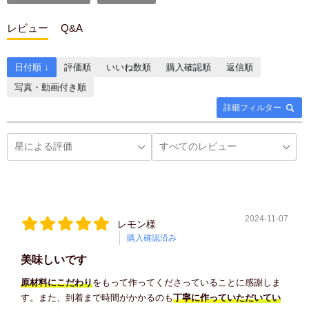
レビュー
Q&A
日付順 ↓
評価順
いいね数順
購入確認順
返信順
写真・動画付き順
詳細フィルター
2024-11-07
レモン様
購入確認済み
美味しいです
原材料にこだわり
をもって作ってくださっていることに感謝しま
す。また、到着まで時間がかかるのも
丁寧に作っていただいてい