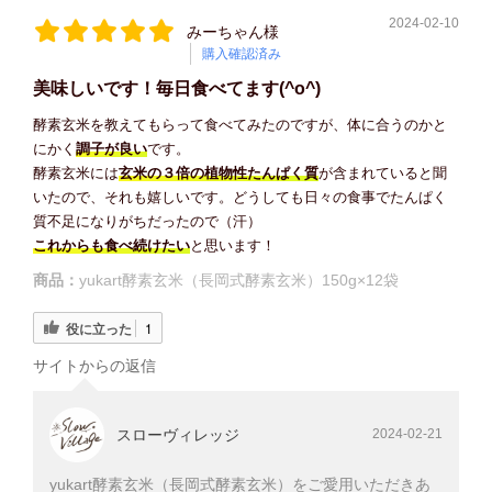
2024-02-10
みーちゃん様
購入確認済み
美味しいです！毎日食べてます(^o^)
酵素玄米を教えてもらって食べてみたのですが、体に合うのかと
にかく
調子が良い
です。
酵素玄米には
玄米の３倍の植物性たんぱく質
が含まれていると聞
いたので、それも嬉しいです。どうしても日々の食事でたんぱく
質不足になりがちだったので（汗）
これからも食べ続けたい
と思います！
商品：
yukart酵素玄米（長岡式酵素玄米）150g×12袋
役に立った
1
サイトからの返信
スローヴィレッジ
2024-02-21
yukart酵素玄米（長岡式酵素玄米）をご愛用いただきあ