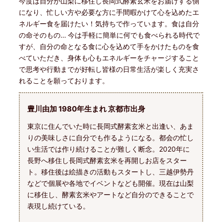
今度は自分が山梨に移住し長岡式酵素玄米をお届けする側
になり、忙しい方や必要な方に手間暇かけて心を込めたエ
ネルギー食を届けたい！気持ちで作っています。食は自分
の命そのもの… 今は手軽に簡単に何でも食べられる時代で
すが、自分の命となる食に心を込めて手をかけたものを食
べていただき、身体も心もエネルギーをチャージすること
で思考や行動までが好転し皆様の日常生活が楽しく充実さ
れることを願っております。
豊川由加 1980年生まれ 京都市出身
東京に住んでいた時に長岡式酵素玄米と出逢い、あま
りの美味しさに自分でも作るようになる。都会の忙し
い生活では作り続けることが難しく断念。2020年に
長野へ移住し長岡式酵素玄米を再開しお店をスター
ト。移住後は絵描きの活動もスタートし、三越伊勢丹
などで個展や各地でイベントなども開催。現在は山梨
に移住し、酵素玄米やアートなど自分のできることで
表現し続けている。