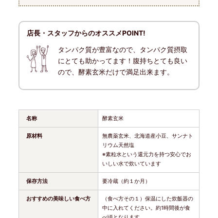
店長・スタッフからのオススメPOINT!
タンパク質が豊富なので、タンパク質摂取
にとても助かってます！腹持ちとても良い
ので、酵素玄米だけで満足出来ます。
名称
酵素玄米
原材料
無農薬玄米、北海道産小豆、サンナト
リウム天然塩
※素粒水という還元力を持つ安心でお
いしい水で炊いています
保存方法
要冷蔵（約１か月）
おすすめの美味しい食べ方
（食べ方その１）保温にした炊飯器の
中に入れてください。約1時間後が食
べ頃となります。