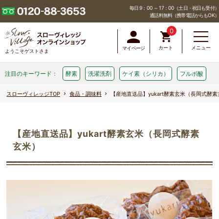
毎日 9：00 ～ 17：00（土日・祝日も受付）
通話料無料（携帯電話からもOK）
0
カート
メニュー
マイページ
ようこそゲストさま
注目のキーワード：
酵素
洗濯洗剤
ケイ素（シリカ）
フルボ酸
スローヴィレッジTOP
食品・調味料
【産地直送品】yukart酵素玄米（長岡式酵
【産地直送品】yukart酵素玄米（長岡式酵素
玄米）