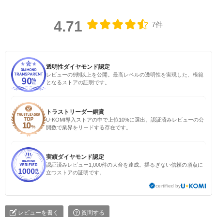
4.71
7件
透明性ダイヤモンド認定
レビューの9割以上を公開。最高レベルの透明性を実現した、模範
となるストアの証明です。
トラストリーダー銅賞
U-KOMI導入ストアの中で上位10%に選出。認証済みレビューの公
開数で業界をリードする存在です。
実績ダイヤモンド認定
認証済みレビュー1,000件の大台を達成。揺るぎない信頼の頂点に
立つストアの証明です。
certified by
レビューを書く
質問する