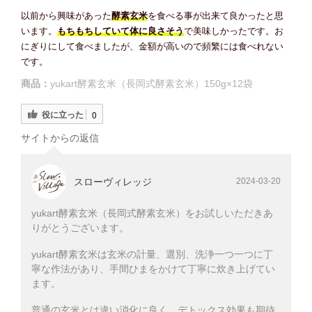
以前から興味があった
酵素玄米
を食べる事が出来て良かったと思
います。
もちもちしていて体に良さそう
で美味しかったです。お
にぎりにして食べましたが、金額が高いので頻繁には食べれない
です。
商品：
yukart酵素玄米（長岡式酵素玄米）150g×12袋
役に立った
0
サイトからの返信
スローヴィレッジ
2024-03-20
yukart酵素玄米（長岡式酵素玄米）をお試しいただきあ
りがとうございます。
yukart酵素玄米は玄米の計量、選別、洗浄一つ一つに丁
寧な作法があり、手間ひまをかけて丁寧に炊き上げてい
ます。
普通の玄米とは違い消化に良く、デトックス効果も期待