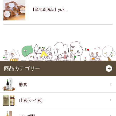
【産地直送品】yuk...
商品カテゴリー
＋
酵素
珪素(ケイ素)