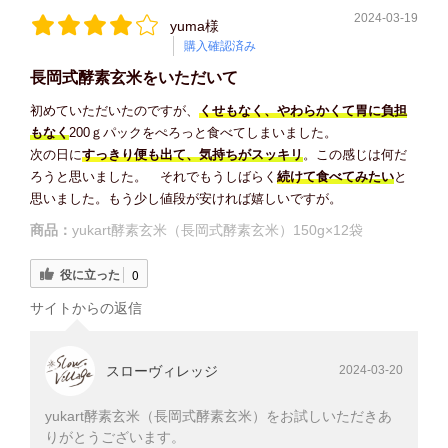
2024-03-19
yuma様
購入確認済み
長岡式酵素玄米をいただいて
初めていただいたのですが、
くせもなく、やわらかくて胃に負担
もなく
200ｇパックをぺろっと食べてしまいました。
次の日に
すっきり便も出て、気持ちがスッキリ
。この感じは何だ
ろうと思いました。 それでもうしばらく
続けて食べてみたい
と
思いました。もう少し値段が安ければ嬉しいですが。
商品：
yukart酵素玄米（長岡式酵素玄米）150g×12袋
役に立った
0
サイトからの返信
スローヴィレッジ
2024-03-20
yukart酵素玄米（長岡式酵素玄米）をお試しいただきあ
りがとうございます。