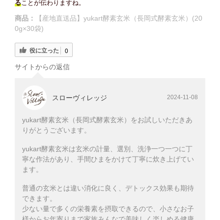
る
ことが伝わりますね。
商品：
【産地直送品】yukart酵素玄米（長岡式酵素玄米）(20
0g×30袋)
役に立った
0
サイトからの返信
スローヴィレッジ
2024-11-08
yukart酵素玄米（長岡式酵素玄米）をお試しいただきあ
りがとうございます。
yukart酵素玄米は玄米の計量、選別、洗浄一つ一つに丁
寧な作法があり、手間ひまをかけて丁寧に炊き上げてい
ます。
普通の玄米とは違い消化に良く、デトックス効果も期待
できます。
少ない量で多くの栄養素を摂取できるので、小さなお子
様からお年寄りまで家族みんなで美味しく楽しめる健康