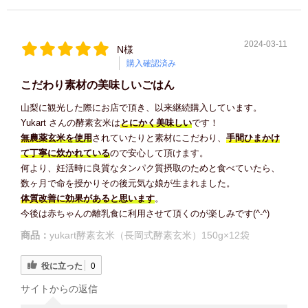
2024-03-11
N様
購入確認済み
こだわり素材の美味しいごはん
山梨に観光した際にお店で頂き、以来継続購入しています。
Yukart さんの酵素玄米は
とにかく美味しい
です！
無農薬玄米を使用
されていたりと素材にこだわり、
手間ひまかけ
て丁寧に炊かれている
ので安心して頂けます。
何より、妊活時に良質なタンパク質摂取のためと食べていたら、
数ヶ月で命を授かりその後元気な娘が生まれました。
体質改善に効果があると思います
。
今後は赤ちゃんの離乳食に利用させて頂くのが楽しみです(^-^)
商品：
yukart酵素玄米（長岡式酵素玄米）150g×12袋
役に立った
0
サイトからの返信