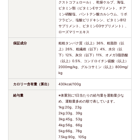
クストコフェロール）、乾燥ケルプ、海塩、
ビタミン類（ビタミンEサプリメント、チア
ミン硝酸塩、パントテン酸カルシウム、リボ
フラビン、塩酸ピリドキシン、ビタミンB12
サプリメント、ビタミンD3サプリメント）、
ローズマリーエキス
保証成分
粗粗タンパク質（以上）36%、粗脂肪（以
上）26%、粗繊維（以下）4%、水分（以
下）12%、灰分（以下）11%、オメガ3脂肪酸
（以上）0.5%、コンドロイチン硫酸（以上）
2000mg/kg、グルコサミン（以上）800mg/
kg
カロリー含有量（算出）
430kcal/100g
給与量
※体重別に1日当たりの給与量を運動量少な
め、運動量多めの順で表しています。
1kg:20g、23g
2kg:33g、39g
3kg:45g、53g
4kg:56g、66g
5kg:66g、78g
7.5kg:90g、105g