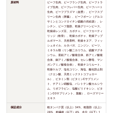
原材料
ビーフ生肉、ビーフラング生肉、ビーフトラ
イプ生肉、ビーフレバー生肉、ビーフハート
生肉、ビーフプラズマ（血漿）、ビーフスプ
リーン生肉（脾臓）、ビーフボーン（グルコ
サミンとコンドロイチン硫酸の供給源）、レ
シチン、ビーフ脂肪、乾燥グリーンピース、
乾燥緑レンズ豆、カボチャ、ビーフカーティ
リッジ（軟骨）、乾燥カボチャ、乾燥アップ
ルポマース、天然香料、乾燥キヌア、フィッ
シュオイル、ルタバガ、ニンジン、ビーツ、
ミネラル類（リン酸二カリウム、硫酸マグネ
シウム、亜鉛アミノ酸複合体、鉄アミノ酸複
合体、銅アミノ酸複合体、セレン酵母、マン
ガンアミノ酸複合体）、乾燥チコリルート、
乾燥ケルプ、塩化コリン、海塩、酸化防止剤
（クエン酸、天然ミックストコフェロー
ル）、ビタミン類（ビタミンEサプリメン
ト、チアミン硝酸塩、パントテン酸カルシウ
ム、リボフラビン、塩酸ピリドキシン、ビタ
ミンD3サプリメント、葉酸）、ローズマリー
エキス
保証成分
粗タンパク質（以上）34%、粗脂肪（以上）
28%、粗繊維（以下）4%、水分（以下）1