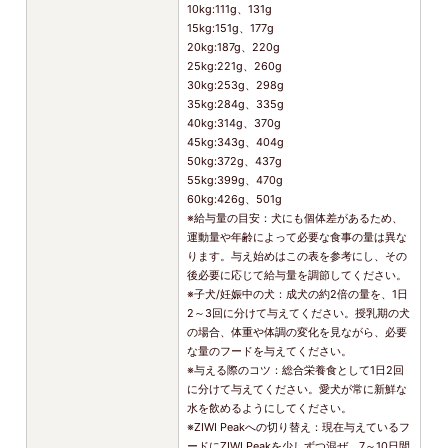
10kg:111g、131g
15kg:151g、177g
20kg:187g、220g
25kg:221g、260g
30kg:253g、298g
35kg:284g、335g
40kg:314g、370g
45kg:343g、404g
50kg:372g、437g
55kg:399g、470g
60kg:426g、501g
※給与量の目安：犬にも個体差があるため、
運動量や年齢によって必要な食事の量は異な
ります。与え始めはこの表を参考にし、その
後必要に応じて給与量を調節してください。
※子犬/妊娠中の犬：成犬の約2倍の量を、1日
2～3回に分けて与えてください。授乳期の犬
の場合、体重や体調の変化を見ながら、必要
な量のフードを与えてください。
※与える際のコツ：総合栄養食として1日2回
に分けて与えてください。愛犬が常に新鮮な
水を飲めるようにしてください。
※ZIWI Peakへの切り替え：現在与えているフ
ードにZIWI Peakを少しずつ混ぜ、7～10日間