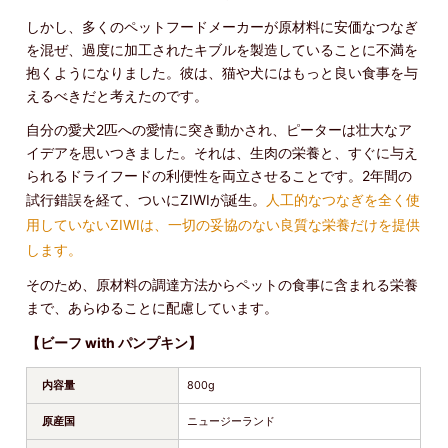
しかし、多くのペットフードメーカーが原材料に安価なつなぎ
を混ぜ、過度に加工されたキブルを製造していることに不満を
抱くようになりました。彼は、猫や犬にはもっと良い食事を与
えるべきだと考えたのです。
自分の愛犬2匹への愛情に突き動かされ、ピーターは壮大なア
イデアを思いつきました。それは、生肉の栄養と、すぐに与え
られるドライフードの利便性を両立させることです。2年間の
試行錯誤を経て、ついにZIWIが誕生。
人工的なつなぎを全く使
用していないZIWIは、一切の妥協のない良質な栄養だけを提供
します。
そのため、原材料の調達方法からペットの食事に含まれる栄養
まで、あらゆることに配慮しています。
【ビーフ with パンプキン】
内容量
800g
原産国
ニュージーランド