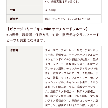
い。 保存期限は21ヶ月です。
対象
全犬種用
販売元
(株)トランペッツ TEL 092-567-1122
【ビケージフリーチキン with オーチャードフルーツ】
※内容量、原産国、保存方法、対象、販売元はグラスフェッド
ビーフと共通になります。
原材料
チキン生肉、チキンレバー生肉、チキンネッ
ク生肉、乾燥卵白、チキンボーン（グルコサ
ミンとコンドロイチン硫酸の供給源）、乾燥
グリーンピース、乾燥緑レンズ豆、乾燥キヌ
ア、チキン脂肪、チキンカーティリッジ（軟
骨）、乾燥アップルポマース、天然香料、リ
ンゴ、洋梨、キウイ、ブルーベリー、柿、フ
ィッシュオイル、チキンハート生肉、ミネラ
ル類（リン酸二カリウム、硫酸マグネシウ
ム、亜鉛アミノ酸複合体、鉄アミノ酸複合
体、銅アミノ酸複合体、セレン酵母、マンガ
ンアミノ酸複合体）、乾燥チコリルート、塩
化コリン、酸化防止剤（クエン酸、天然ミッ