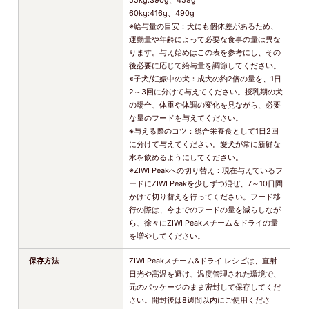
55kg:390g、459g
60kg:416g、490g
※給与量の目安：犬にも個体差があるため、
運動量や年齢によって必要な食事の量は異な
ります。与え始めはこの表を参考にし、その
後必要に応じて給与量を調節してください。
※子犬/妊娠中の犬：成犬の約2倍の量を、1日
2～3回に分けて与えてください。授乳期の犬
の場合、体重や体調の変化を見ながら、必要
な量のフードを与えてください。
※与える際のコツ：総合栄養食として1日2回
に分けて与えてください。愛犬が常に新鮮な
水を飲めるようにしてください。
※ZIWI Peakへの切り替え：現在与えているフ
ードにZIWI Peakを少しずつ混ぜ、7～10日間
かけて切り替えを行ってください。フード移
行の際は、今までのフードの量を減らしなが
ら、徐々にZIWI Peakスチーム＆ドライの量
を増やしてください。
保存方法
ZIWI Peakスチーム&ドライ レシピは、直射
日光や高温を避け、温度管理された環境で、
元のパッケージのまま密封して保存してくだ
さい。開封後は8週間以内にご使用くださ