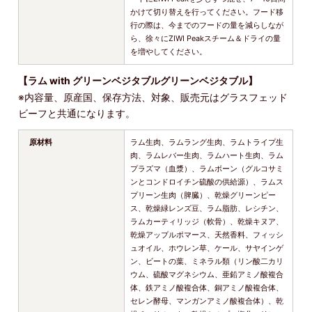
かけて切り替えを行ってください。フード移
行の際は、今までのフードの量を減らしなが
ら、徐々にZIWI Peakスチーム＆ドライの量
を増やしてください。
【ラム with グリーンベジタブルグリーンベジタブル】
※内容量、原産国、保存方法、対象、販売元はグラスフェッド
ビーフと共通になります。
原材料
ラム生肉、ラムラング生肉、ラムトライプ生
肉、ラムレバー生肉、ラムハート生肉、ラム
プラズマ（血漿）、ラムボーン（グルコサミ
ンとコンドロイチン硫酸の供給源）、ラムス
プリーン生肉（脾臓）、乾燥グリーンピー
ス、乾燥緑レンズ豆、ラム脂肪、レシチン、
ラムカーティリッジ（軟骨）、乾燥キヌア、
乾燥アップルポマース、天然香料、フィッシ
ュオイル、ホウレン草、ケール、サヤインゲ
ン、ビートの葉、ミネラル類（リン酸二カリ
ウム、硫酸マグネシウム、亜鉛アミノ酸複合
体、鉄アミノ酸複合体、銅アミノ酸複合体、
セレン酵母、マンガンアミノ酸複合体）、乾