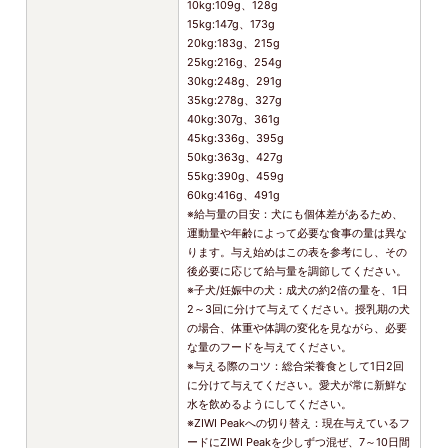
10kg:109g、128g
15kg:147g、173g
20kg:183g、215g
25kg:216g、254g
30kg:248g、291g
35kg:278g、327g
40kg:307g、361g
45kg:336g、395g
50kg:363g、427g
55kg:390g、459g
60kg:416g、491g
※給与量の目安：犬にも個体差があるため、
運動量や年齢によって必要な食事の量は異な
ります。与え始めはこの表を参考にし、その
後必要に応じて給与量を調節してください。
※子犬/妊娠中の犬：成犬の約2倍の量を、1日
2～3回に分けて与えてください。授乳期の犬
の場合、体重や体調の変化を見ながら、必要
な量のフードを与えてください。
※与える際のコツ：総合栄養食として1日2回
に分けて与えてください。愛犬が常に新鮮な
水を飲めるようにしてください。
※ZIWI Peakへの切り替え：現在与えているフ
ードにZIWI Peakを少しずつ混ぜ、7～10日間