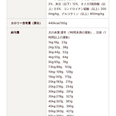
2%、灰分（以下）12%、オメガ3脂肪酸（以
上）0.5%、コンドロイチン硫酸（以上）200
0mg/kg、グルコサミン（以上）800mg/kg
カロリー含有量（算出）
440kcal/100g
給与量
犬の体重:通常（1時間未満の運動）、活発（1
時間以上の運動）
1kg:19g、23g
2kg:32g、38g
3kg:44g、52g
4kg:55g、64g
5kg:65g、76g
7.5kg:88g、103g
10kg: 109g、128g
15kg:147g、173g
20kg:183g、215g
25kg:216g、254g
30kg:248g、291g
35kg:278g、327g
40kg:307g、361g
45kg:336g、395g
50kg:363g、427g