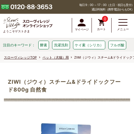
毎日 9：00 ～ 17：00（土日・祝日も受付）
通話料無料（携帯電話からもOK）
0
カート
メニュー
マイページ
ようこそゲストさま
注目のキーワード：
酵素
洗濯洗剤
ケイ素（シリカ）
フルボ酸
スローヴィレッジTOP
ペット（犬猫）用
ZIWI（ジウィ）スチーム&ドライドックフ
ZIWI（ジウィ）スチーム&ドライドックフー
ド800g 自然食