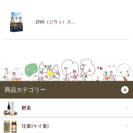
ZIWI（ジウィ）ス...
商品カテゴリー
＋
酵素
珪素(ケイ素)