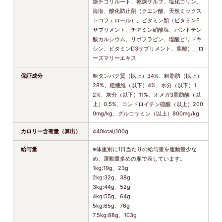
燥チコリルート、乾燥ケルプ、塩化コリン、
海塩、酸化防止剤（クエン酸、天然ミックス
トコフェロール）、ビタミン類（ビタミンE
サプリメント、チアミン硝酸塩、パントテン
酸カルシウム、リボフラビン、塩酸ピリドキ
シン、ビタミンD3サプリメント、葉酸）、ロ
ーズマリーエキス
保証成分
粗タンパク質（以上）34%、粗脂肪（以上）
28%、粗繊維（以下）4%、水分（以下）1
2%、灰分（以下）11%、オメガ3脂肪酸（以
上）0.5%、コンドロイチン硫酸（以上）200
0mg/kg、グルコサミン（以上）800mg/kg
カロリー含有量（算出）
440kcal/100g
給与量
※体重別に1日当たりの給与量を運動量少な
め、運動量多めの順で表しています。
1kg:19g、23g
2kg:32g、38g
3kg:44g、52g
4kg:55g、64g
5kg:65g、76g
7.5kg:88g、103g