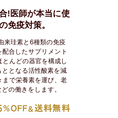
合!医師が本当に使
の免疫対策。
物由来珪素と6種類の免疫
を配合したサプリメント
ほとんどの器官を構成し
もととなる活性酸素を減
々まで栄養素を運び、老
などの働きをします。