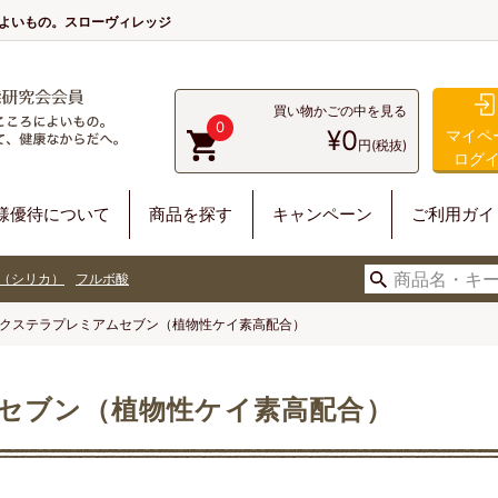
によいもの。スローヴィレッジ
買い物かごの中を見る
0
¥0
マイペ
円(税抜)
ログ
様優待について
商品を探す
キャンペーン
ご利用ガイ
（シリカ）
フルボ酸
クステラプレミアムセブン（植物性ケイ素高配合）
セブン（植物性ケイ素高配合）