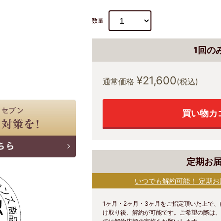
数量
1回の
¥21,600
通常価格
(税込)
買い物カ
定期お
いつでも解約可能！ 定期
1ヶ月・2ヶ月・3ヶ月をご指定頂いた上で
け取り後、解約が可能です。ご希望の際は、