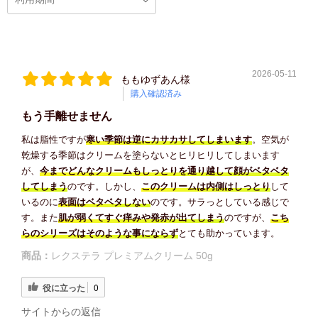
2026-05-11
ももゆずあん様
購入確認済み
もう手離せません
私は脂性ですが
寒い季節は逆にカサカサしてしまいます
。空気が
乾燥する季節はクリームを塗らないとヒリヒリしてしまいます
が、
今までどんなクリームもしっとりを通り越して顔がベタベタ
してしまう
のです。しかし、
このクリームは内側はしっとり
して
いるのに
表面はベタベタしない
のです。サラっとしている感じで
す。また
肌が弱くてすぐ痒みや発赤が出てしまう
のですが、
こち
らのシリーズはそのような事にならず
とても助かっています。
商品：
レクステラ プレミアムクリーム 50g
役に立った
0
サイトからの返信