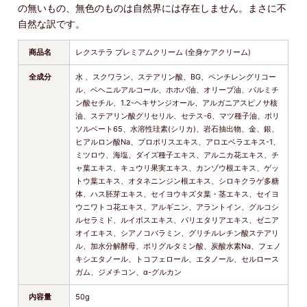
の無いもの、無色のものは自然界には存在しません。まさに不
自然な訳です。
商品名
レクステラ プレミアムクリーム (全身ケアクリーム)
全成分
水 、スクワラン、ステアリン酸、BG、ペンチレングリコー
ル、ベヘニルアルコール、ホホバ油、オリーブ油、パルミチ
ン酸セチル、1.2-ヘキサンジオール、アルガニアスピノサ核
油、ステアリン酸グリセリル、セテス-6、マツ種子油、ポリ
ソルベート65、水溶性珪素(シリカ)、岩石抽出物、金、銀、
ヒアルロン酸Na、プロポリスエキス、アロエベラエキス-1、
ミツロウ、海塩、ダイズ種子エキス、アルニカ花エキス、チ
ャ葉エキス、キュウリ果実エキス、カンゾウ根エキス、ゲッ
トウ葉エキス、オタネニンジン根エキス、シロキクラゲ多糖
体、ハス胚芽エキス、セイヨウキズタ葉・茎エキス、セイヨ
ウニワトコ花エキス、アルギニン、アラントイン、グルコシ
ルセラミド、ルイボスエキス、パリエタリアエキス、ゼニア
オイエキス、シアノコバラミン、グリチルレチン酸ステアリ
ル、加水分解酵母、ポリグルタミン酸、炭酸水素Na、フェノ
キシエタノール、トコフェロール、エタノール、セルロース
ガム、ジメチコン、α-グルカン
内容量
50g