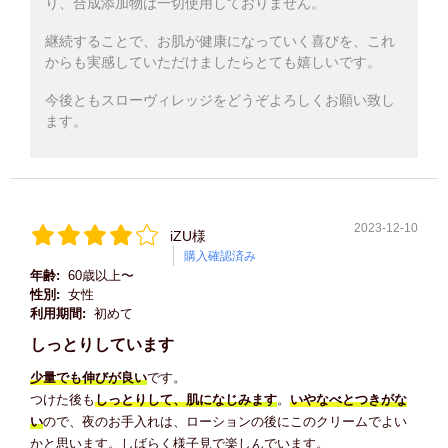
り、合成添加物は一切使用しておりません。
継続することで、お肌が健康になっていく喜びを、これ
からも実感していただけましたらとても嬉しいです。
今後ともスローヴィレッジをどうぞよろしくお願い致し
ます。
2023-12-10
iZU様
購入確認済み
年齢:
60歳以上〜
性別:
女性
利用期間:
初めて
しっとりしています
少量でも伸びが良い
です。
つけた後も
しっとりして、肌になじみます
。
いやなべとつきがな
い
ので、夜のお手入れは、ローションの後にこのクリームでよい
かと思います。しばらく様子見で楽しんでいます。