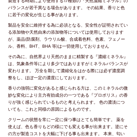
製造する時期により使用する17種類の『天然濃縮ミネラル』の
バランスが若干異なる場合があります。 その結果、香りと色
に若干の変化が生じる事があります。
製品を安全に維持する為に必須となる、安全性が証明されてい
る添加物や天然由来の添加物等については使用しております
が、薬品(防腐剤、ラウリル酸、合成着色料、色素、フェノー
ル、香料、BHT、BHA 等)は一切使用しておりません
その為に、自然界より天然のままに精製する『濃縮ミネラル』
は、気象条件等により多少ではありますがミネラルバランスが
変わります。 万全を期して濃縮化をはかる際には必ず濃度調
整をし、ほぼ一定の濃度にしております。
香りの強弱に変化があると感じられる方は、このミネラルの微
妙な変化により主力有効成分の一つである『プロポリス』の香
りが強く感じられているものと考えられます。 色の濃淡につ
いても、これと同様の原因によるものです。
クリームの状態を常に一定に保つ事はとても簡単です。 薬を
使えば、色も香りもどの様にでも変える事が出来ます。逆にそ
の方が製造コストを大幅に下げる事も出来ます。 本来、匂い