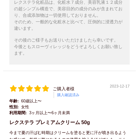
レクステラ化粧品は、化粧水７成分、美容乳液１２成分
の超シンプル構造で、美容目的の成分のみが含まれてお
り、合成添加物は一切使用しておりません。
そのため、一般的な化粧水と比べて、圧倒的に浸透力が
違います。
その後のご様子もお送りいただけましたら幸いです。
今後ともスローヴィレッジをどうぞよろしくお願い致し
ます。
2023-12-17
ご購入者様
購入確認済み
年齢:
60歳以上〜
性別:
女性
利用期間:
3ヶ月以上〜6ヶ月未満
レクステラ プレミアムクリーム 50g
今まで夏の汗ばむ時期はクリームを塗ると更に汗が噴き出るよう