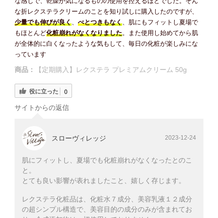
な感じで、乾燥が気になるものの使用を控えるほどでした。そん
な折レクステラクリームのことを知り試しに購入したのですが、
少量でも伸びが良く
、
べとつきもなく
、肌にもフィットし夏場で
もほとんど
化粧崩れがなくなりました
。また使用し始めてから肌
が全体的に白くなったような気もして、毎日の化粧が楽しみにな
っています
商品：
【定期購入】レクステラ プレミアムクリーム 50g
役に立った
0
サイトからの返信
スローヴィレッジ
2023-12-24
肌にフィットし、夏場でも化粧崩れがなくなったとのこ
と。
とても良い影響が表れましたこと、嬉しく存じます。
レクステラ化粧品は、化粧水７成分、美容乳液１２成分
の超シンプル構造で、美容目的の成分のみが含まれてお