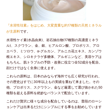
『水溶性珪素』をはじめ、大変貴重な約17種類の天然ミネラル
が主原料
です。
水溶性ケイ素(水晶由来)、岩石抽出物(17種類の高濃度ミネラ
ル)、スクワラン、金、銀、ヒアルロン酸、プロポリス、アロ
エベラ、ミツロウ、α-グルカン、アルニカ花エキス、カンゾウ
根エキス、シロキクラゲ多糖体、アルギニンなど、美容ケアは
もちろん、肌トラブルの予防・改善に役立つ全52成分を配合。
顔だけではなく全身に使えます。
これらの原料は、日本のみならず海外でも広く研究が行われ、
その歴史はすでに30年以上もの実績を重ねて来ました。その
他、プロポリス、スクワラン、金など厳選して選び抜かれた50
種類を超える原料を絶妙なバランスで配合しています。
これだけ贅沢に様々な成分を配合しているのは、普段のローシ
ョンケアは出来るだけにシンプルにする事をお勧めしています