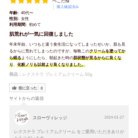
ぺこた様
購入確認済み
年齢:
40代〜
性別:
女性
利用期間:
初めて
肌荒れが一気に回復しました
年末年始、いつもと違う食生活になってしまったせいか、肌も見
るからに荒れてしまったのですが、毎晩この
クリームを塗ってか
ら眠る
ようにしたら、朝起きた時の
肌状態が見るからに良くな
り
、
化粧ノリも以前より良くなりました。
商品：
レクステラ プレミアムクリーム 50g
役に立った
0
サイトからの返信
スローヴィレッジ
2024-01-27
レクステラ プレミアムクリーム をご愛用いただきありが