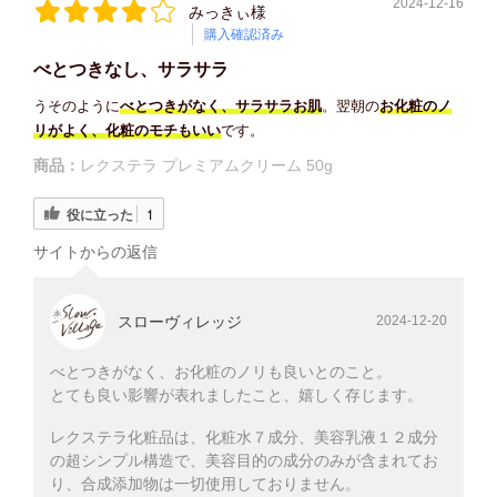
2024-12-16
みっきぃ様
購入確認済み
べとつきなし、サラサラ
うそのように
べとつきがなく、サラサラお肌
。翌朝の
お化粧のノ
リがよく、
化粧のモチもいい
です。
商品：
レクステラ プレミアムクリーム 50g
役に立った
1
サイトからの返信
スローヴィレッジ
2024-12-20
べとつきがなく、お化粧のノリも良いとのこと。
とても良い影響が表れましたこと、嬉しく存じます。
レクステラ化粧品は、化粧水７成分、美容乳液１２成分
の超シンプル構造で、美容目的の成分のみが含まれてお
り、合成添加物は一切使用しておりません。