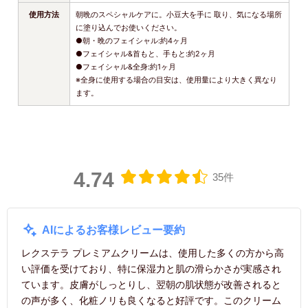
使用方法
朝晩のスペシャルケアに。小豆大を手に 取り、気になる場所
に塗り込んでお使いください。
●朝・晩のフェイシャル:約4ヶ月
●フェイシャル&首もと、手もと:約2ヶ月
●フェイシャル&全身:約1ヶ月
※全身に使用する場合の目安は、使用量により大きく異なり
ます。
4.74
35件
AIによるお客様レビュー要約
レクステラ プレミアムクリームは、使用した多くの方から高
い評価を受けており、特に保湿力と肌の滑らかさが実感され
ています。皮膚がしっとりし、翌朝の肌状態が改善されると
の声が多く、化粧ノリも良くなると好評です。このクリーム