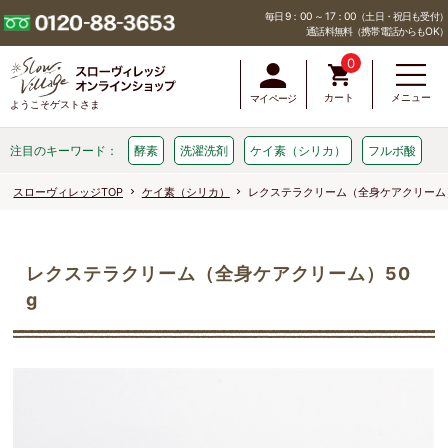
毎日 9：00 ～ 17：00（土日・祝日も受付）
通話料無料（携帯電話からもOK）
0
カート
メニュー
マイページ
ようこそゲストさま
注目のキーワード：
酵素
洗濯洗剤
ケイ素（シリカ）
フルボ酸
スローヴィレッジTOP
ケイ素（シリカ）
レクステラクリーム（全身ケアクリーム）
レクステラクリーム（全身ケアクリーム）50
g