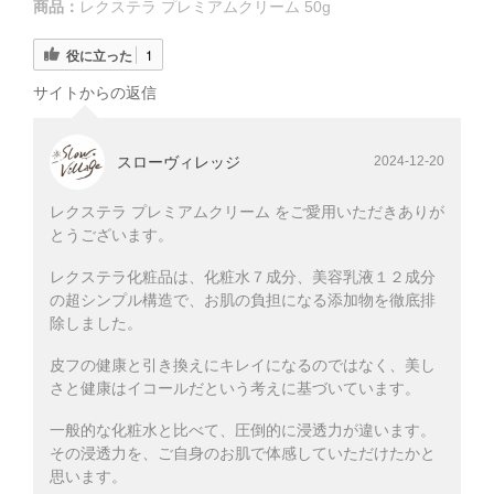
商品：
レクステラ プレミアムクリーム 50g
役に立った
1
サイトからの返信
スローヴィレッジ
2024-12-20
レクステラ プレミアムクリーム をご愛用いただきありが
とうございます。
レクステラ化粧品は、化粧水７成分、美容乳液１２成分
の超シンプル構造で、お肌の負担になる添加物を徹底排
除しました。
皮フの健康と引き換えにキレイになるのではなく、美し
さと健康はイコールだという考えに基づいています。
一般的な化粧水と比べて、圧倒的に浸透力が違います。
その浸透力を、ご自身のお肌で体感していただけたかと
思います。