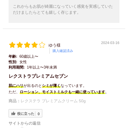
これからもお肌が綺麗になっていく感覚を実感していた
だけましたらとても嬉しく存じます。
2024-03-16
ゆう様
購入確認済み
年齢:
60歳以上〜
性別:
女性
利用期間:
1年以上〜3年未満
レクストラプレミアムセブン
肌にハリ
が出るのと
シミが薄く
なっています。
ただ、
ローション、モイストミルクも一緒に使っています
。
商品：
レクステラ プレミアムクリーム 50g
役に立った
0
サイトからの返信