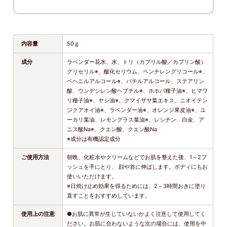
内容量
50ｇ
成分
ラベンダー花水、水、トリ（カプリル酸／カプリン酸）
グリセリル※、酸化セリウム、ペンチレングリコール※、
ベヘニルアルコール※、バチルアルコール、ステアリン
酸、ウンデシレン酸ヘプチル※、ホホバ種子油※、ヒマワ
リ種子油※、ヤシ油※、クマイザサ葉エキス、ニオイテン
ジクアオイ油※、ラベンダー油※、オレンジ果皮油※、ユ
ーカリ葉油、レモングラス葉油※、レシチン、白金、ア
ニス酸Na※、クエン酸、クエン酸Na
※成分は有機認定成分
ご使用方法
朝晩、化粧水やクリームなどでお肌を整えた後、1～2プ
ッシュを手にとり、 顔や首に伸ばします。ボディにもお
使いいただけます。
※日焼け止め効果を得るためには、2～3時間おきに塗り
直すことをおすすめしています。
使用上の注意
●お肌に異常が生じていないかよく注意して使用してく
ださい。お肌に合わないような次の場合には、使用を中