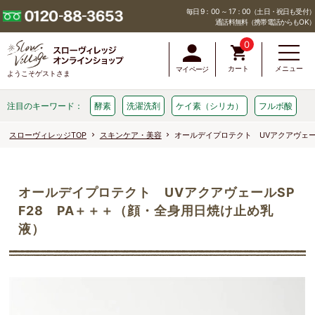
毎日 9：00 ～ 17：00（土日・祝日も受付）
通話料無料（携帯電話からもOK）
0
カート
メニュー
マイページ
ようこそゲストさま
注目のキーワード：
酵素
洗濯洗剤
ケイ素（シリカ）
フルボ酸
スローヴィレッジTOP
スキンケア・美容
オールデイプロテクト UVアクアヴェー
オールデイプロテクト UVアクアヴェールSP
F28 PA＋＋＋（顔・全身用日焼け止め乳
液）