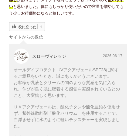
い
と思いました。体にもしっかり使いたいので容量を増やしても
う少しお得価格になると嬉しいです。
役に立った
1
サイトからの返信
スローヴィレッジ
2026-06-17
オールデイプロテクト UVアクアヴェールSPF28に関す
るご意見をいただき、誠にありがとうございます。
お客様が乳液とクリームの間のような質感を気に入ら
れ、伸びが良く肌に密着する感覚を実感されているとの
こと、大変嬉しく思います。
ＵＶアクアヴェールは、酸化チタンや酸化亜鉛を使用せ
ず、紫外線散乱剤「酸化セリウム」を使用することで、
白浮きせずに水のように軽いテクスチャーを実現しまし
た。