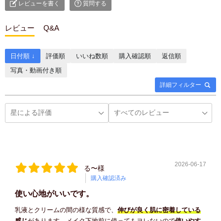
レビューを書く
質問する
レビュー
Q&A
日付順 ↓
評価順
いいね数順
購入確認順
返信順
写真・動画付き順
詳細フィルター
2026-06-17
る〜様
購入確認済み
使い心地がいいです。
乳液とクリームの間の様な質感で、
伸びが良く肌に密着している
感じ
があります。メイク下地前に使ってもヨレないので
使いやす