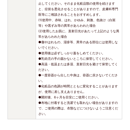
止してください。そのまま化粧品類の使用を続けます
と、症状を悪化させることがありますので、皮膚科専門
医等にご相談されることをおすすめします。
(1)使用中、赤味、はれ、かゆみ、刺激、色抜け（白斑
等）や黒ずみ等の異常があらわれた場合
(2)使用したお肌に、直射日光があたって上記のような異
常があらわれた場合
●傷やはれもの、湿疹等、異常のある部位には使用しな
いでください。
●使用後は必ずしっかり蓋をしめてください。
●乳幼児の手の届かないところに保管してください。
●高温・低温または多湿、直射日光を避けて保管してく
ださい。
●一度容器から出した中身は、容器に戻さないでくださ
い。
●化粧品の色調が時間とともに変化することがあります
が、使用に差し支えありません。
●開封後、6ヶ月を目安にご使用ください。
●布地に付着すると洗濯でも取れない場合がありますの
で、ご使用の際は、衣類などにつけないようご注意くだ
さい。