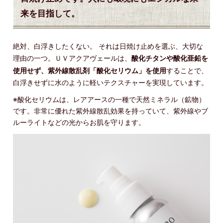
来を目指して。
絶対、白浮きしたくない。 それは日焼け止めを選ぶ、大切な
理由の一つ。ＵＶアクアヴェールは、
酸化チタンや酸化亜鉛を
使用せず、紫外線散乱剤「酸化セリウム」を使用
することで、
白浮きせずに水のように軽いテクスチャーを実現しています。
※酸化セリウムは、レアアースの一種で天然ミネラル（鉱物）
です。非常に優れた紫外線散乱効果を持っていて、紫外線やブ
ルーライトなどの光からお肌を守ります。