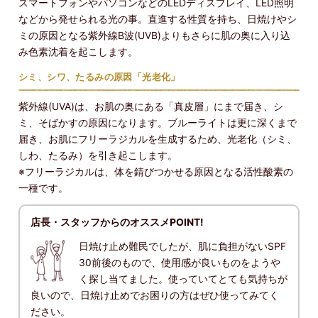
スマートフォンやパソコンなどのLEDディスプレイ、LED照明
などから発せられる光の事。直進する性質を持ち、日焼けやシ
ミの原因となる紫外線B波(UVB)よりもさらに肌の奥に入り込
み色素沈着を起こします。
シミ、シワ、たるみの原因「光老化」
紫外線(UVA)は、お肌の奥にある「真皮層」にまで届き、シ
ミ、そばかすの原因になります。ブルーライトは更に深くまで
届き、お肌にフリーラジカルを生成するため、光老化（シミ、
しわ、たるみ）を引き起こします。
※フリーラジカルは、体を錆びつかせる原因となる活性酸素の
一種です。
店長・スタッフからのオススメPOINT!
日焼け止め難民でしたが、肌に負担がないSPF
30前後のもので、使用感が良いものをようや
く探し当てました。使っていてとても気持ちが
良いので、日焼け止めでお困りの方はぜひ使ってみてく
ださい。