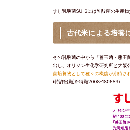
すし乳酸菌SU-6には乳酸菌の生産
古代米による培養
その乳酸菌の中から「善玉菌・悪玉
出し、オリジン生化学研究所と大阪
菌培養物として種々の機能が期待さ
(特許出願済:特願2008-180659)