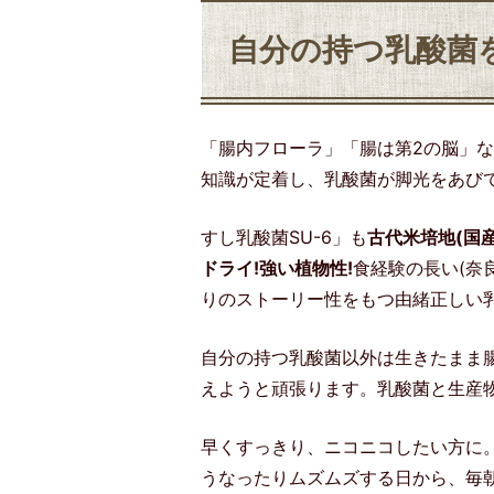
自分の持つ乳酸菌
「腸内フローラ」「腸は第2の脳」
知識が定着し、乳酸菌が脚光をあび
すし乳酸菌SU-6」も
古代米培地(国
ドライ!強い植物性!
食経験の長い(奈
りのストーリー性をもつ由緒正しい
自分の持つ乳酸菌以外は生きたまま
えようと頑張ります。乳酸菌と生産
早くすっきり、ニコニコしたい方に
うなったりムズムズする日から、毎