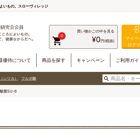
によいもの。スローヴィレッジ
買い物かごの中を見る
0
¥0
マイペ
円(税抜)
ログ
様優待について
商品を探す
キャンペーン
ご利用ガイ
（シリカ）
フルボ酸
酸菌SU-6