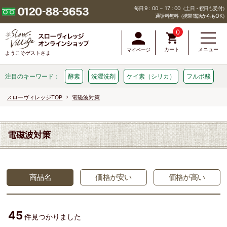
毎日 9：00 ～ 17：00（土日・祝日も受付）
通話料無料（携帯電話からもOK）
0
カート
メニュー
マイページ
ようこそゲストさま
注目のキーワード：
酵素
洗濯洗剤
ケイ素（シリカ）
フルボ酸
スローヴィレッジTOP
電磁波対策
電磁波対策
商品名
価格が安い
価格が高い
45
件見つかりました