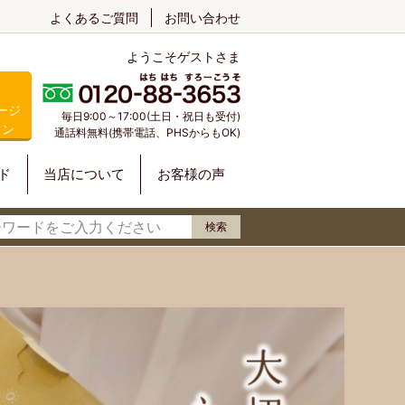
よくあるご質問
お問い合わせ
ようこそゲストさま
ージ
毎日9:00～17:00(土日・祝日も受付)
イン
通話料無料(携帯電話、PHSからもOK)
ド
当店について
お客様の声
検索