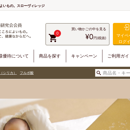
によいもの。スローヴィレッジ
買い物かごの中を見る
0
¥0
マイペ
円(税抜)
ログ
様優待について
商品を探す
キャンペーン
ご利用ガイ
（シリカ）
フルボ酸