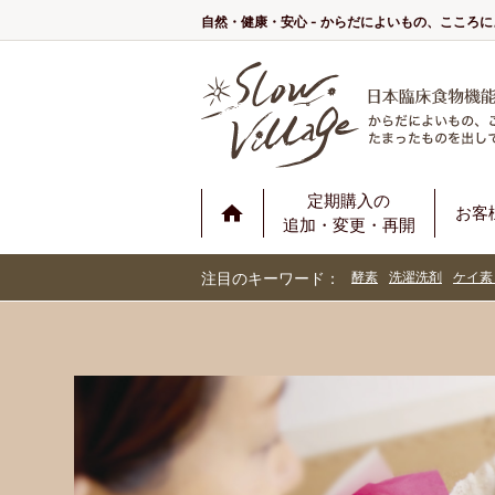
自然・健康・安心 - からだによいもの、こころ
定期購入の
お客
追加・変更・再開
注目のキーワード：
酵素
洗濯洗剤
ケイ素