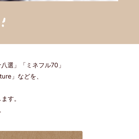
八選」「ミネフル70」
ture」などを、
します。
。