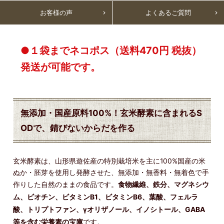
お客様の声
よくあるご質問
●１袋までネコポス（送料470円 税抜）
発送が可能です。
無添加・国産原料100%！玄米酵素に含まれるS
ODで、錆びないからだを作る
玄米酵素は、山形県遊佐産の特別栽培米を主に100%国産の米
ぬか・胚芽を使用し発酵させた、無添加・無香料・無着色で手
作りした自然のままの食品です。
食物繊維、鉄分、マグネシウ
ム、ビオチン、ビタミンB1、ビタミンB6、葉酸、フェルラ
酸、トリプトファン、γオリザノール、イノシトール、GABA
等を含む栄養素の宝庫
です。