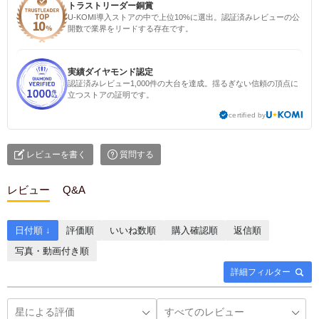
トラストリーダー銅賞
U-KOMI導入ストアの中で上位10%に選出。認証済みレビューの公
開数で業界をリードする存在です。
実績ダイヤモンド認定
認証済みレビュー1,000件の大台を達成。揺るぎない信頼の頂点に
立つストアの証明です。
certified by
レビューを書く
質問する
レビュー
Q&A
日付順 ↓
評価順
いいね数順
購入確認順
返信順
写真・動画付き順
詳細フィルター