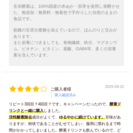
玄米酵素は、100%国産の米ぬか・胚芽を使用し発酵させ
た、無添加・無香料・無着色で手作りした自然のままの
食品です。
粗糖の甘蔗分蜜糖を加えているので、ほんのりと甘みが
あります。
また栄養につきましても、食物繊維、鉄分、マグネシウ
ム、ビオチン、ビタミン、葉酸、GABA等、多くの栄養
素を含んでいます。
2025-09-22
ご購入者様
購入確認済み
リピート3回目？4回目？です。キャンペーンだったので、
酵素ド
リンクと一緒に購入
しました。
活性酸素除去
成分がよくて、
ゆるやかに続けています。
甘味があ
りますが、粉状であることがむせてしまい、服用に慣れるまで時
間がかかってしまいました。酵素ドリンクも飲んでいるので、ど