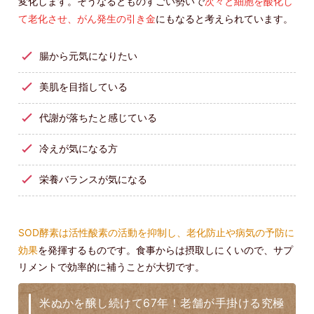
変化します。そうなるとものすごい勢いで
次々と細胞を酸化し
て老化させ、がん発生の引き金
にもなると考えられています。
腸から元気になりたい
美肌を目指している
代謝が落ちたと感じている
冷えが気になる方
栄養バランスが気になる
SOD酵素は活性酸素の活動を抑制し、老化防止や病気の予防に
効果
を発揮するものです。食事からは摂取しにくいので、サプ
リメントで効率的に補うことが大切です。
米ぬかを醸し続けて67年！老舗が手掛ける究極