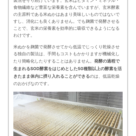
製法を守り続けています。玄米はビタミン・ミネラル・
食物繊維など豊富な栄養素を含んでいますが、玄米酵素
の主原料である米ぬかはあまり美味しいものではないで
すし、消化にも良くありません。でも麹菌で発酵させる
ことで、玄米の栄養素を効率的に吸収できるようになる
わけです。
米ぬかを麹菌で発酵させてから低温でじっくり乾燥させ
る独自の製法は、手間もコストもかかりますが機械化し
たり簡略化したりすることはありません。
発酵の過程で
生まれるSOD酵素をはじめとした50種類以上の酵素を活
きたまま体内に摂り入れることができる
のは、低温乾燥
のおかげなのです。