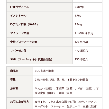
Γ-オリザノール
358mg
イノシトール
1.76g
Γ-アミノ酢酸（GABA）
25mg
アミラーゼ力価
1.6×10? 単位/g
中性プロテアーゼ力価
170 単位/g
リパーゼ力価
470 単位/g
SOD（スーパーオキシド消去活性）
750 単位/g
商品名
SOD玄米生酵素
容量
2.5g×90包（朝、昼、晩 １日3包で30日分）
原材料
米ぬか（国産）、米胚芽（国産）、米酢（国産）、甘
蔗分蜜糖（国産）、麹菌（国産）
お召し上がり方
食後１包～２包を水か白湯でお召し上がりください。
ヨーグルト、スムージー、生ジュース、豆乳に混ぜ