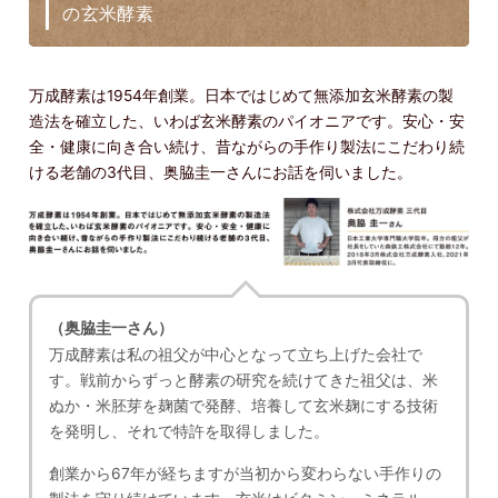
の玄米酵素
万成酵素は1954年創業。日本ではじめて無添加玄米酵素の製
造法を確立した、いわば玄米酵素のパイオニアです。安心・安
全・健康に向き合い続け、昔ながらの手作り製法にこだわり続
ける老舗の3代目、奥脇圭一さんにお話を伺いました。
（奥脇圭一さん）
万成酵素は私の祖父が中心となって立ち上げた会社で
す。戦前からずっと酵素の研究を続けてきた祖父は、米
ぬか・米胚芽を麹菌で発酵、培養して玄米麹にする技術
を発明し、それで特許を取得しました。
創業から67年が経ちますが当初から変わらない手作りの