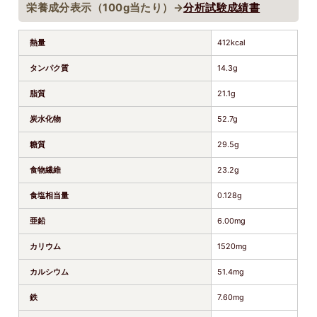
栄養成分表示（100g当たり）→
分析試験成績書
熱量
412kcal
タンパク質
14.3g
脂質
21.1g
炭水化物
52.7g
糖質
29.5g
食物繊維
23.2g
食塩相当量
0.128g
亜鉛
6.00mg
カリウム
1520mg
カルシウム
51.4mg
鉄
7.60mg