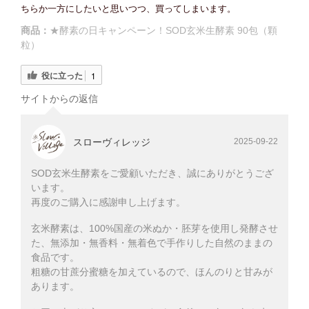
ちらか一方にしたいと思いつつ、買ってしまいます。
商品：
★酵素の日キャンペーン！SOD玄米生酵素 90包（顆
粒）
役に立った
1
サイトからの返信
スローヴィレッジ
2025-09-22
SOD玄米生酵素をご愛顧いただき、誠にありがとうござ
います。
再度のご購入に感謝申し上げます。
玄米酵素は、100%国産の米ぬか・胚芽を使用し発酵させ
た、無添加・無香料・無着色で手作りした自然のままの
食品です。
粗糖の甘蔗分蜜糖を加えているので、ほんのりと甘みが
あります。