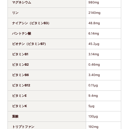
マグネシウム
980mg
リン
2140mg
ナイアシン（ビタミンB3）
48.8mg
パントテン酸
6.14mg
ビオチン（ビタミンB7）
45.2μg
ビタミンB1
3.14mg
ビタミンB2
0.46mg
ビタミンB6
3.40mg
ビタミンB12
0.11μg
ビタミンE
9.4mg
ビタミンK
5μg
葉酸
130μg
トリプトファン
192mg