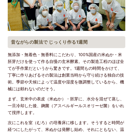
昔ながらの製法で じっくり作る1週間
無添加・無着色・無香料にこだわり、100%国産の米ぬか・米
胚芽だけを使って作る自慢の玄米酵素。その製造工程のほぼ全
てが手作業だというから驚きです。1週間もの時間をかけて、
丁寧に作りあげるその製法は創業当時から守り続ける独自の技
術。季節や天候によって温度や湿度を微調整しているから、機
械には頼れないのだそう。
まず、玄米中の表皮（米ぬか）・胚芽に、水分を混ぜて蒸し、
一旦冷却した後、麹菌（アスペルギールスオリーゼ菌）をいれ
て撹拌します。
次にこれを室（むろ）の培養床に移します。そうすると時間が
経つにしたがって、米ぬかは発酵し始め、それにともない、温