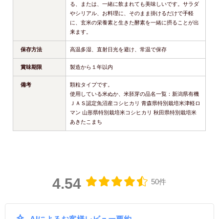
る、または、一緒に飲まれても美味しいです。サラダ
やシリアル、お料理に、そのまま掛けるだけで手軽
に、玄米の栄養素と生きた酵素を一緒に摂ることが出
来ます。
保存方法
高温多湿、直射日光を避け、常温で保存
賞味期限
製造から１年以内
備考
顆粒タイプです。
使用している米ぬか、米胚芽の品名一覧：新潟県有機
ＪＡＳ認定魚沼産コシヒカリ 青森県特別栽培米津軽ロ
マン 山形県特別栽培米コシヒカリ 秋田県特別栽培米
あきたこまち
4.54
50件