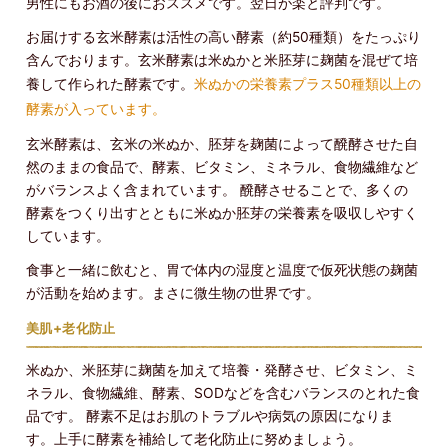
男性にもお酒の後におススメです。翌日が楽と評判です。
お届けする玄米酵素は活性の高い酵素（約50種類）をたっぷり
含んでおります。玄米酵素は米ぬかと米胚芽に麹菌を混ぜて培
養して作られた酵素です。
米ぬかの栄養素プラス50種類以上の
酵素が入っています。
玄米酵素は、玄米の米ぬか、胚芽を麹菌によって醗酵させた自
然のままの食品で、酵素、ビタミン、ミネラル、食物繊維など
がバランスよく含まれています。 醗酵させることで、多くの
酵素をつくり出すとともに米ぬか胚芽の栄養素を吸収しやすく
しています。
食事と一緒に飲むと、胃で体内の湿度と温度で仮死状態の麹菌
が活動を始めます。まさに微生物の世界です。
美肌+老化防止
米ぬか、米胚芽に麹菌を加えて培養・発酵させ、ビタミン、ミ
ネラル、食物繊維、酵素、SODなどを含むバランスのとれた食
品です。 酵素不足はお肌のトラブルや病気の原因になりま
す。上手に酵素を補給して老化防止に努めましょう。