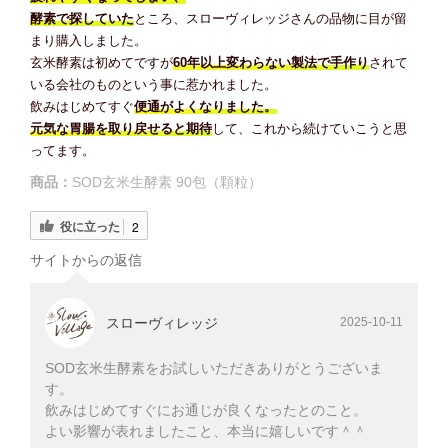
酵素で探していた
ところ、スローヴィレッジさんの品物に目が留
まり購入しました。
玄米酵素は初めてですが
60年以上変わらない製法で手作り
されて
いる会社のものという事に惹かれました。
飲みはじめてすぐ
便通がよくなりました。
元気な胃腸を取り戻せると期待
して、これから続けていこうと思
ってます。
商品：
SOD玄米生酵素 90包（顆粒）
役に立った
2
サイトからの返信
スローヴィレッジ
2025-10-11
SOD玄米生酵素をお試しいただきありがとうございま
す。
飲みはじめてすぐにお通じが良くなったとのこと。
よい影響が表れましたこと、本当に嬉しいです＾＾