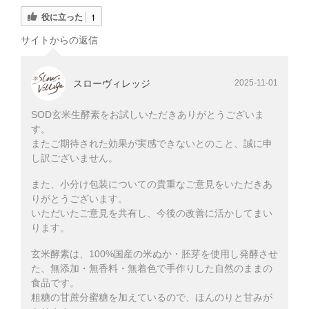
役に立った
1
サイトからの返信
スローヴィレッジ
2025-11-01
SOD玄米生酵素をお試しいただきありがとうございま
す。
またご期待された効果が実感できないとのこと、誠に申
し訳ございません。
また、小分け包装についての貴重なご意見をいただきあ
りがとうございます。
いただいたご意見を共有し、今後の改善に活かしてまい
ります。
玄米酵素は、100%国産の米ぬか・胚芽を使用し発酵させ
た、無添加・無香料・無着色で手作りした自然のままの
食品です。
粗糖の甘蔗分蜜糖を加えているので、ほんのりと甘みが