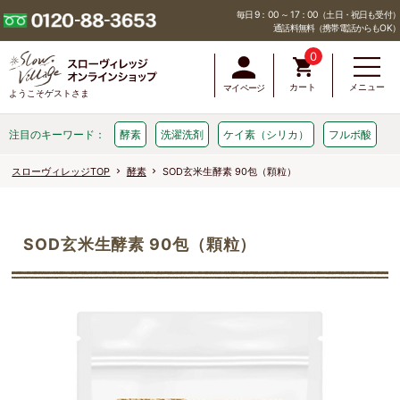
毎日 9：00 ～ 17：00（土日・祝日も受付）
通話料無料（携帯電話からもOK）
0
カート
メニュー
マイページ
ようこそゲストさま
注目のキーワード：
酵素
洗濯洗剤
ケイ素（シリカ）
フルボ酸
スローヴィレッジTOP
酵素
SOD玄米生酵素 90包（顆粒）
SOD玄米生酵素 90包（顆粒）