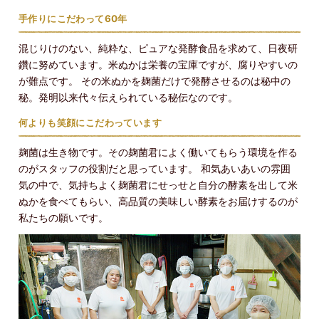
手作りにこだわって60年
混じりけのない、純粋な、ピュアな発酵食品を求めて、日夜研
鑽に努めています。米ぬかは栄養の宝庫ですが、腐りやすいの
が難点です。 その米ぬかを麹菌だけで発酵させるのは秘中の
秘。発明以来代々伝えられている秘伝なのです。
何よりも笑顔にこだわっています
麹菌は生き物です。その麹菌君によく働いてもらう環境を作る
のがスタッフの役割だと思っています。 和気あいあいの雰囲
気の中で、気持ちよく麹菌君にせっせと自分の酵素を出して米
ぬかを食べてもらい、高品質の美味しい酵素をお届けするのが
私たちの願いです。